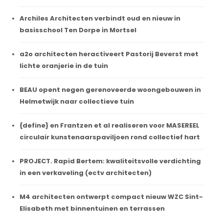
Archiles Architecten verbindt oud en nieuw in
basisschool Ten Dorpe in Mortsel
a2o architecten heractiveert Pastorij Beverst met
lichte oranjerie in de tuin
BEAU opent negen gerenoveerde woongebouwen in
Helmetwijk naar collectieve tuin
{define} en Frantzen et al realiseren voor MASEREEL
circulair kunstenaarspaviljoen rond collectief hart
PROJECT. Rapid Bertem: kwaliteitsvolle verdichting
in een verkaveling (ectv architecten)
M4 architecten ontwerpt compact nieuw WZC Sint-
Elisabeth met binnentuinen en terrassen