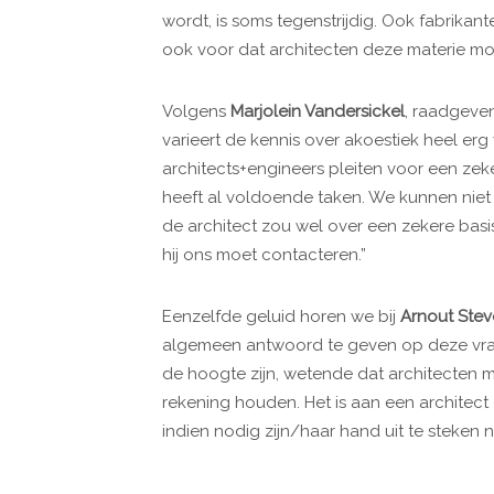
wordt, is soms tegenstrijdig. Ook fabrikan
ook voor dat architecten deze materie moe
Volgens
Marjolein Vandersickel
, raadgeven
varieert de kennis over akoestiek heel erg
architects+engineers pleiten voor een zeker
heeft al voldoende taken. We kunnen niet v
de architect zou wel over een zekere bas
hij ons moet contacteren.”
Eenzelfde geluid horen we bij
Arnout Stev
algemeen antwoord te geven op deze vraa
de hoogte zijn, wetende dat architecten 
rekening houden. Het is aan een architect 
indien nodig zijn/haar hand uit te steken n