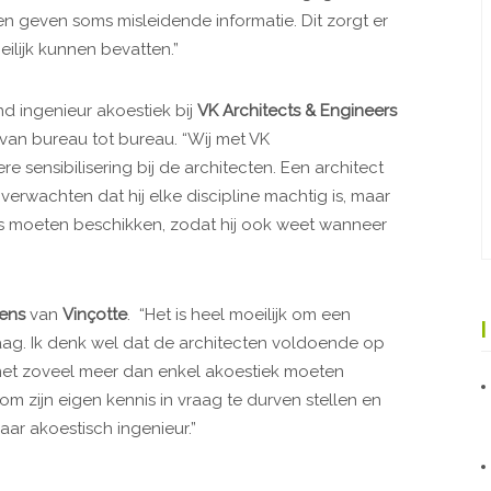
ten geven soms misleidende informatie. Dit zorgt er
ilijk kunnen bevatten.”
d ingenieur akoestiek bij
VK Architects & Engineers
 van bureau tot bureau. “Wij met VK
e sensibilisering bij de architecten. Een architect
erwachten dat hij elke discipline machtig is, maar
is moeten beschikken, zodat hij ook weet wanneer
ens
van
Vinçotte
. “Het is heel moeilijk om een
g. Ik denk wel dat de architecten voldoende op
met zoveel meer dan enkel akoestiek moeten
om zijn eigen kennis in vraag te durven stellen en
aar akoestisch ingenieur.”