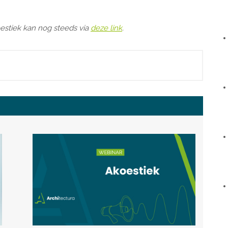
oestiek kan nog steeds via
deze link
.