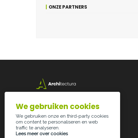
ONZE PARTNERS
Lazarijstraat 168
3500 Hasselt
We gebruiken cookies
info@architectura.be
We gebruiken onze en third-party cookies
om content te personaliseren en web
traffic te analyseren.
Lees meer over cookies