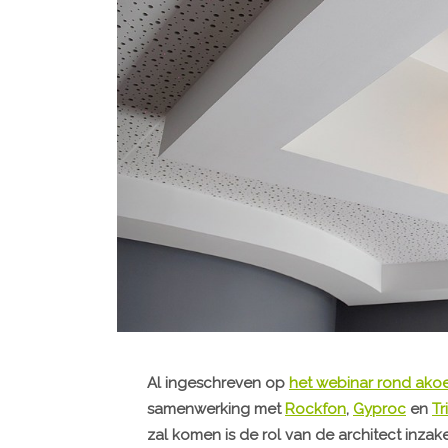
Al ingeschreven op
het webinar rond akoe
samenwerking met
Rockfon
,
Gyproc
en
Tr
zal komen is de rol van de architect inzake