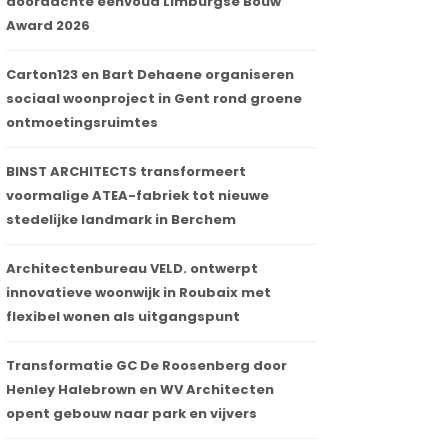
doordachte eenvoud Limburgse Bouw
Award 2026
Carton123 en Bart Dehaene organiseren
sociaal woonproject in Gent rond groene
ontmoetingsruimtes
BINST ARCHITECTS transformeert
voormalige ATEA-fabriek tot nieuwe
stedelijke landmark in Berchem
Architectenbureau VELD. ontwerpt
innovatieve woonwijk in Roubaix met
flexibel wonen als uitgangspunt
Transformatie GC De Roosenberg door
Henley Halebrown en WV Architecten
opent gebouw naar park en vijvers