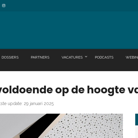
DOSSIERS
PARTNERS
VACATURES
PODCASTS
WEBIN
 voldoende op de hoogte v
tste update: 29 januari 2025