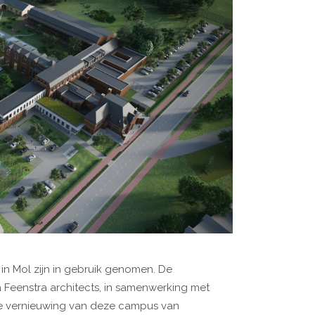
 Mol zijn in gebruik genomen. De
 Feenstra architects, in samenwerking met
 de vernieuwing van deze campus van