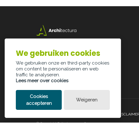
Lazarijstraat 168
3500 Hasselt
We gebruiken cookies
info@architectura.be
We gebruiken onze en third-party cookies
om content te personaliseren en web
traffic te analyseren.
Lees meer over cookies
Cookies
Weigeren
accepteren
PRIVACY POLICY
COOKIE POLICY
LEGAL DISCLAIME
© Copyright Palindroom 2026