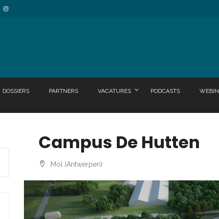
DOSSIERS
PARTNERS
VACATURES
PODCASTS
WEBIN
Campus De Hutten
Mol (Antwerpen)