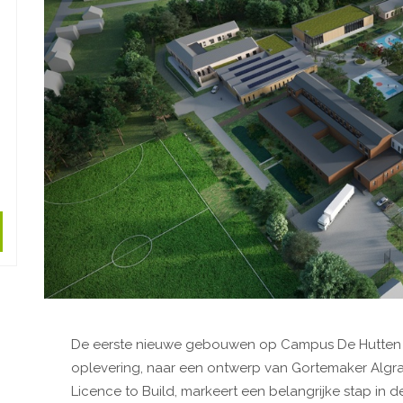
De eerste nieuwe gebouwen op Campus De Hutten in
oplevering, naar een ontwerp van Gortemaker Algra
Licence to Build, markeert een belangrijke stap in