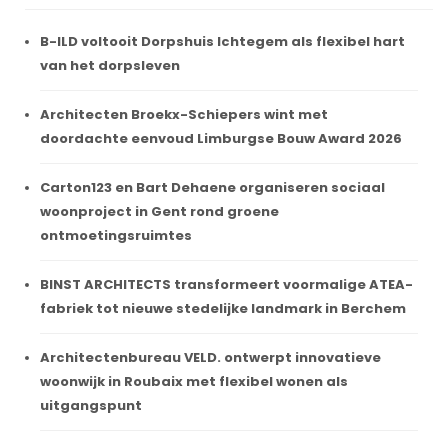
B-ILD voltooit Dorpshuis Ichtegem als flexibel hart
van het dorpsleven
Architecten Broekx-Schiepers wint met
doordachte eenvoud Limburgse Bouw Award 2026
Carton123 en Bart Dehaene organiseren sociaal
woonproject in Gent rond groene
ontmoetingsruimtes
BINST ARCHITECTS transformeert voormalige ATEA-
fabriek tot nieuwe stedelijke landmark in Berchem
Architectenbureau VELD. ontwerpt innovatieve
woonwijk in Roubaix met flexibel wonen als
uitgangspunt