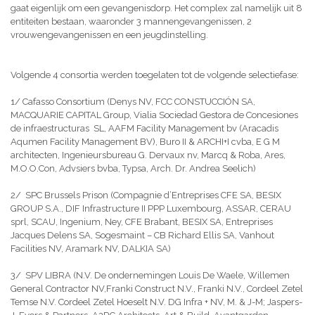
gaat eigenlijk om een gevangenisdorp. Het complex zal namelijk uit 8
entiteiten bestaan, waaronder 3 mannengevangenissen, 2
vrouwengevangenissen en een jeugdinstelling.
Volgende 4 consortia werden toegelaten tot de volgende selectiefase:
1/ Cafasso Consortium (Denys NV, FCC CONSTUCCIÓN SA,
MACQUARIE CAPITAL Group, Vialia Sociedad Gestora de Concesiones
de infraestructuras SL, AAFM Facility Management bv (Aracadis
Aqumen Facility Management BV), Buro II & ARCHI+I cvba, E G M
architecten, Ingenieursbureau G. Dervaux nv, Marcq & Roba, Ares,
M.O.O.Con, Advsiers bvba, Typsa, Arch. Dr. Andrea Seelich)
2/ SPC Brussels Prison (Compagnie d’Entreprises CFE SA, BESIX
GROUP S.A., DIF Infrastructure II PPP Luxembourg, ASSAR, CERAU
sprl, SCAU, Ingenium, Ney, CFE Brabant, BESIX SA, Entreprises
Jacques Delens SA, Sogesmaint – CB Richard Ellis SA, Vanhout
Facilities NV, Aramark NV, DALKIA SA)
3/ SPV LIBRA (N.V. De ondernemingen Louis De Waele, Willemen
General Contractor NV,Franki Construct N.V., Franki N.V., Cordeel Zetel
Temse N.V. Cordeel Zetel Hoeselt N.V. DG Infra + NV, M. & J-M; Jaspers-