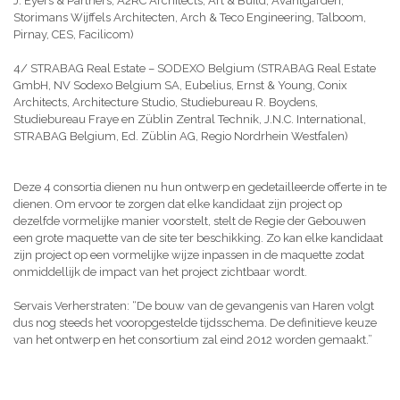
J. Eyers & Partners, A2RC Architects, Art & Build, Avantgarden,
Storimans Wijffels Architecten, Arch & Teco Engineering, Talboom,
Pirnay, CES, Facilicom)
4/ STRABAG Real Estate – SODEXO Belgium (STRABAG Real Estate
GmbH, NV Sodexo Belgium SA, Eubelius, Ernst & Young, Conix
Architects, Architecture Studio, Studiebureau R. Boydens,
Studiebureau Fraye en Züblin Zentral Technik, J.N.C. International,
STRABAG Belgium, Ed. Züblin AG, Regio Nordrhein Westfalen)
Deze 4 consortia dienen nu hun ontwerp en gedetailleerde offerte in te
dienen. Om ervoor te zorgen dat elke kandidaat zijn project op
dezelfde vormelijke manier voorstelt, stelt de Regie der Gebouwen
een grote maquette van de site ter beschikking. Zo kan elke kandidaat
zijn project op een vormelijke wijze inpassen in de maquette zodat
onmiddellijk de impact van het project zichtbaar wordt.
Servais Verherstraten: “De bouw van de gevangenis van Haren volgt
dus nog steeds het vooropgestelde tijdsschema. De definitieve keuze
van het ontwerp en het consortium zal eind 2012 worden gemaakt.”