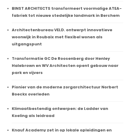
BINST ARCHITECTS transformeert voormalige ATEA-
fabriek tot nieuwe stedelijke landmark in Berchem
Architectenbureau VELD. ontwerpt innovatieve
woonwijk in Roubaix met flexibel wonen als
uitgangspunt
Transformatie GC De Roosenberg door Henley
Halebrown en WV Architecten opent gebouw naar
park en vijvers
Pionier van de moderne zorgarchitectuur Norbert
Boeckx overleden
Klimaatbestendig ontwerpen: de Ladder van
Koeling als leidraad
Knauf Academy zet in op lokale opleidingen en