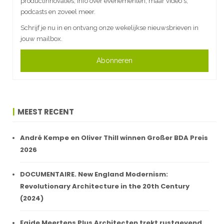
productinnovaties, info over evenementen, maar video's,
podcasts en zoveel meer.
Schrijf je nu in en ontvang onze wekelijkse nieuwsbrieven in
jouw mailbox.
Abonneren
MEEST RECENT
André Kempe en Oliver Thill winnen Großer BDA Preis
2026
DOCUMENTAIRE. New England Modernism:
Revolutionary Architecture in the 20th Century
(2024)
Egide Meertens Plus Architecten trekt rustgevend