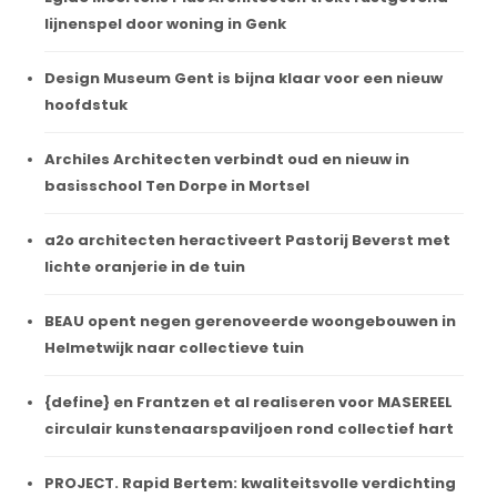
lijnenspel door woning in Genk
Design Museum Gent is bijna klaar voor een nieuw
hoofdstuk
Archiles Architecten verbindt oud en nieuw in
basisschool Ten Dorpe in Mortsel
a2o architecten heractiveert Pastorij Beverst met
lichte oranjerie in de tuin
BEAU opent negen gerenoveerde woongebouwen in
Helmetwijk naar collectieve tuin
{define} en Frantzen et al realiseren voor MASEREEL
circulair kunstenaarspaviljoen rond collectief hart
PROJECT. Rapid Bertem: kwaliteitsvolle verdichting