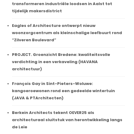
transformeren industriële loodsen in Aalst tot
tijdelijk makersdistrict
Eagles of Architecture ontwerpt nieuw
woonzorgcentrum als kleinschalige leefbuurt rond
“Zilveren Boulevard”
PROJECT. Groenzicht Bredene: kwaliteitsvolle
verdichting in een verkaveling (HAVANA
architectuur)
François Gay in Sint-Pieters-Woluwe:
kangoeroewonen rond een gedeelde wintertuin
(JAVA & PTArchitecten)
Berkein Architects tekent OEVER25 als
architecturaal sluitstuk van herontwikkeling langs
de Leie