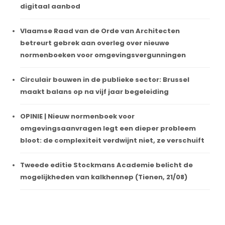
digitaal aanbod
Vlaamse Raad van de Orde van Architecten
betreurt gebrek aan overleg over nieuwe
normenboeken voor omgevingsvergunningen
Circulair bouwen in de publieke sector: Brussel
maakt balans op na vijf jaar begeleiding
OPINIE | Nieuw normenboek voor
omgevingsaanvragen legt een dieper probleem
bloot: de complexiteit verdwijnt niet, ze verschuift
Tweede editie Stockmans Academie belicht de
mogelijkheden van kalkhennep (Tienen, 21/08)