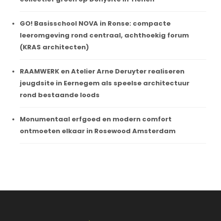
GO! Basisschool NOVA in Ronse: compacte
leeromgeving rond centraal, achthoekig forum
(KRAS architecten)
RAAMWERK en Atelier Arne Deruyter realiseren
jeugdsite in Eernegem als speelse architectuur
rond bestaande loods
Monumentaal erfgoed en modern comfort
ontmoeten elkaar in Rosewood Amsterdam