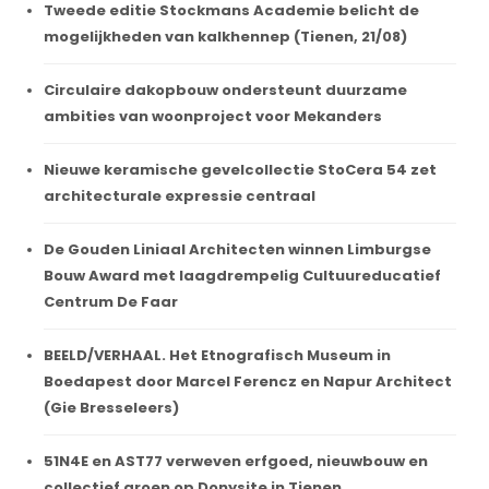
Tweede editie Stockmans Academie belicht de
mogelijkheden van kalkhennep (Tienen, 21/08)
Circulaire dakopbouw ondersteunt duurzame
ambities van woonproject voor Mekanders
Nieuwe keramische gevelcollectie StoCera 54 zet
architecturale expressie centraal
De Gouden Liniaal Architecten winnen Limburgse
Bouw Award met laagdrempelig Cultuureducatief
Centrum De Faar
BEELD/VERHAAL. Het Etnografisch Museum in
Boedapest door Marcel Ferencz en Napur Architect
(Gie Bresseleers)
51N4E en AST77 verweven erfgoed, nieuwbouw en
collectief groen op Donysite in Tienen