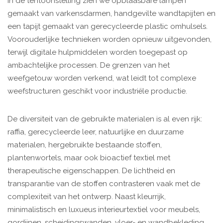
In de tentoonstelling zien we opblaasbare lampen
gemaakt van varkensdarmen, handgevilte wandtapijten en
een tapijt gemaakt van gerecycleerde plastic omhulsels.
Voorouderlijke technieken worden opnieuw uitgevonden,
terwijl digitale hulpmiddelen worden toegepast op
ambachtelijke processen. De grenzen van het
weefgetouw worden verkend, wat leidt tot complexe
weefstructuren geschikt voor industriële productie.
De diversiteit van de gebruikte materialen is al even rijk:
raffia, gerecycleerde leer, natuurlijke en duurzame
materialen, hergebruikte bestaande stoffen,
plantenwortels, maar ook bioactief textiel met
therapeutische eigenschappen. De lichtheid en
transparantie van de stoffen contrasteren vaak met de
complexiteit van het ontwerp. Naast kleurrijk,
minimalistisch en luxueus interieurtextiel voor meubels,
gordijnen, scheidingswanden, vloer- en wandbekleding,