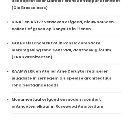
Boedapest door Marcel Ferencz en Napur Architect
(Gie Bresseleers)
51N4E en AST77 verweven erfgoed, nieuwbouw en
collectief groen op Donysite in Tienen
GO! Basisschool NOVA in Ronse: compacte
leeromgeving rond centraal, achthoekig forum
(KRAS architecten)
RAAMWERK en Atelier Arne Deruyter realiseren
jeugdsite in Eernegem als speelse architectuur
rond bestaande loods
Monumentaal erfgoed en modern comfort
ontmoeten elkaar in Rosewood Amsterdam