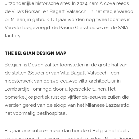
uitzonderlijke historische sites. In 2024 nam Alcova reeds
de Villa's Borsani en Bagatti Valsecchi, in het stadje Varedo
bij Milaan, in gebruik. Dit jaar worden nog twee locaties in
Varedo toegevoegd: de Pasino Glasshouses en de SNIA
factory. ​
​​THE BELGIAN DESIGN MAP
Belgium is Design zal tentoonstellen in de grote hal van
de stallen (Scuderie) van Villa Bagatti Valsecchi, een
meesterwerk van de 19e-eeuwse villa-architectuur in
Lombardije, ​ omringd door uitgestrekte tuinen. Het
opmerkelijke portiek rust op vijftiende-eeuwse zuilen die
werden gered van de sloop van het Milanese Lazzaretto,
het voormalig pesthospitaal.
Elk jaar presenteren meer dan honderd Belgische labels
en ontwerpers hun nieuwe producten tijdens Milan Design