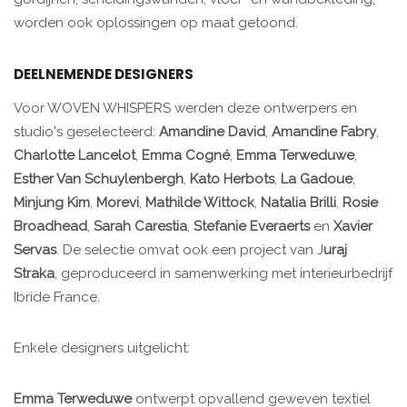
worden ook oplossingen op maat getoond.
DEELNEMENDE DESIGNERS
Voor WOVEN WHISPERS werden deze ontwerpers en
studio's geselecteerd:
Amandine David
,
Amandine Fabry
,
Charlotte Lancelot
,
Emma Cogné
,
Emma Terweduwe
,
Esther Van Schuylenbergh
,
Kato Herbots
,
La Gadoue
,
Minjung Kim
,
Morevi
,
Mathilde Wittock
,
Natalia Brilli
,
Rosie
Broadhead
,
Sarah Carestia
,
Stefanie Everaerts
en
Xavier
Servas
. De selectie omvat ook een project van J
uraj
Straka
, geproduceerd in samenwerking met interieurbedrijf
Ibride France. ​
​Enkele designers uitgelicht:
Emma Terweduwe
ontwerpt opvallend geweven textiel