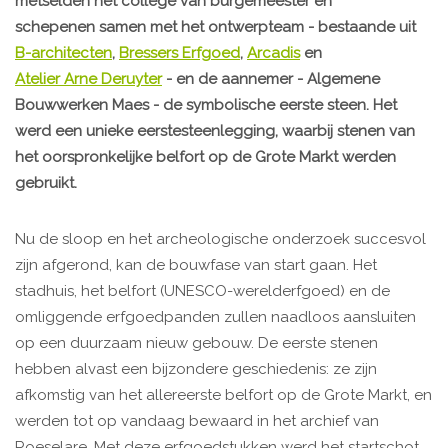
metselden het college van burgemeester en
schepenen samen met het ontwerpteam - bestaande uit
B-architecten
,
Bressers Erfgoed
,
Arcadis
en
Atelier Arne Deruyter
- en de aannemer - Algemene
Bouwwerken Maes - de symbolische eerste steen. Het
werd een unieke eerstesteenlegging, waarbij stenen van
het oorspronkelijke belfort op de Grote Markt werden
gebruikt.
Nu de sloop en het archeologische onderzoek succesvol
zijn afgerond, kan de bouwfase van start gaan. Het
stadhuis, het belfort (UNESCO-werelderfgoed) en de
omliggende erfgoedpanden zullen naadloos aansluiten
op een duurzaam nieuw gebouw. De eerste stenen
hebben alvast een bijzondere geschiedenis: ze zijn
afkomstig van het allereerste belfort op de Grote Markt, en
werden tot op vandaag bewaard in het archief van
Roeselare. Met deze erfgoedstukken werd het startschot