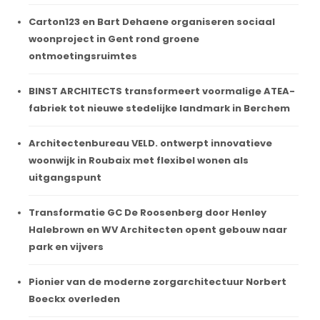
Carton123 en Bart Dehaene organiseren sociaal
woonproject in Gent rond groene
ontmoetingsruimtes
BINST ARCHITECTS transformeert voormalige ATEA-
fabriek tot nieuwe stedelijke landmark in Berchem
Architectenbureau VELD. ontwerpt innovatieve
woonwijk in Roubaix met flexibel wonen als
uitgangspunt
Transformatie GC De Roosenberg door Henley
Halebrown en WV Architecten opent gebouw naar
park en vijvers
Pionier van de moderne zorgarchitectuur Norbert
Boeckx overleden