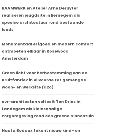
RAAMWERK en Atelier Arne Deruyter
realiseren jeugdsite in Eernegem als
speelse architectuur rond bestaande
loods
Monumentaal erfgoed en modern comfort
ontmoeten elkaar in Rosewood
Amsterdam
Groen licht voor herbestemming van de
Kruitfabriek in Vilvoorde tot gemengde
woon- en werksite (a2o)
evr-architecten voltooit Ten Dries in
Landegem als kleinschalige
zorgomgeving rond een groene binnentuin
Nauta Bedaux tekent nieuw kind- en