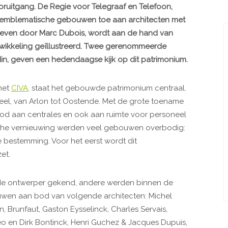
ruitgang. De Regie voor Telegraaf en Telefoon,
t emblematische gebouwen toe aan architecten met
hreven door Marc Dubois, wordt aan de hand van
ntwikkeling geïllustreerd. Twee gerenommeerde
rdin, geven een hedendaagse kijk op dit patrimonium.
het
CIVA
, staat het gebouwde patrimonium centraal.
el, van Arlon tot Oostende. Met de grote toename
ood aan centrales en ook aan ruimte voor personeel
che vernieuwing werden veel gebouwen overbodig:
bestemming. Voor het eerst wordt dit
et.
e ontwerper gekend, andere werden binnen de
wen aan bod van volgende architecten: Michel
 Brunfaut, Gaston Eysselinck, Charles Servais,
eo en Dirk Bontinck, Henri Guchez & Jacques Dupuis,