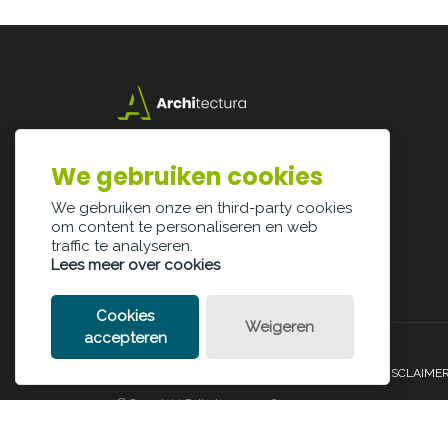
Lazarijstraat 168
3500 Hasselt
We gebruiken cookies
info@architectura.be
We gebruiken onze en third-party cookies
om content te personaliseren en web
traffic te analyseren.
Lees meer over cookies
Cookies
Weigeren
accepteren
PRIVACY POLICY
COOKIE POLICY
LEGAL DISCLAIME
© Copyright Palindroom 2026