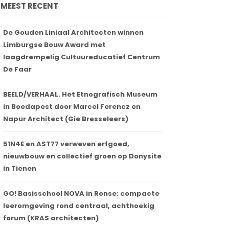
MEEST RECENT
De Gouden Liniaal Architecten winnen
Limburgse Bouw Award met
laagdrempelig Cultuureducatief Centrum
De Faar
BEELD/VERHAAL. Het Etnografisch Museum
in Boedapest door Marcel Ferencz en
Napur Architect (Gie Bresseleers)
51N4E en AST77 verweven erfgoed,
nieuwbouw en collectief groen op Donysite
in Tienen
GO! Basisschool NOVA in Ronse: compacte
leeromgeving rond centraal, achthoekig
forum (KRAS architecten)