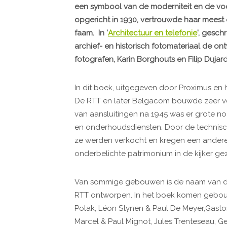
een symbool van de moderniteit en de voo
opgericht in 1930, vertrouwde haar mees
faam. In '
Architectuur en telefonie
', gesc
archief- en historisch fotomateriaal de o
fotografen, Karin Borghouts en Filip Duja
In dit boek, uitgegeven door Proximus en 
De RTT en later Belgacom bouwde zeer ve
van aansluitingen na 1945 was er grote n
en onderhoudsdiensten. Door de technis
ze werden verkocht en kregen een andere 
onderbelichte patrimonium in de kijker gez
Van sommige gebouwen is de naam van d
RTT ontworpen. In het boek komen gebou
Polak, Léon Stynen & Paul De Meyer,Gaston,
Marcel & Paul Mignot, Jules Trenteseau, G