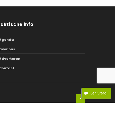
raktische info
Agenda
Over ons
Adverteren
Contact
Een vraag?