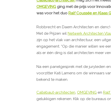
Callebaut-architecten
mag zich het meest
OMGEVING
ging met de prijs voor Innovati
was voor het duo
Ralf Coussée en Klaas G
Robbrecht en Daem Architecten en denc!-s
Met de Prijzen wil
Netwerk Architecten Vl
zijn op het vlak van architectuur, een uit
engagement. “Op die manier willen we een
als er één ding is dat architecten meer verd
Na een panelgesprek met de juryleden en
voorzitter Kati Lamens om de winnaars van
bekend te maken.
Callebaut-architecten
,
OMGEVING
en
Ralf
gelukkigen rekenen. Klik op de bureaus 