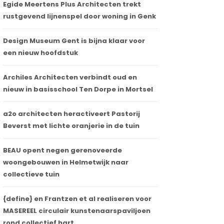
Egide Meertens Plus Architecten trekt
rustgevend lijnenspel door woning in Genk
Design Museum Gent is bijna klaar voor
een nieuw hoofdstuk
Archiles Architecten verbindt oud en
nieuw in basisschool Ten Dorpe in Mortsel
a2o architecten heractiveert Pastorij
Beverst met lichte oranjerie in de tuin
BEAU opent negen gerenoveerde
woongebouwen in Helmetwijk naar
collectieve tuin
{define} en Frantzen et al realiseren voor
MASEREEL circulair kunstenaarspaviljoen
rond collectief hart