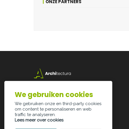
ONZE PARTNERS
Lazarijstraat 168
3500 Hasselt
We gebruiken cookies
info@architectura.be
We gebruiken onze en third-party cookies
om content te personaliseren en web
traffic te analyseren.
Lees meer over cookies