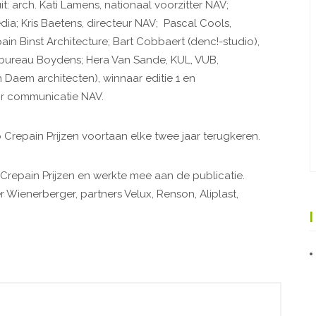
t: arch. Kati Lamens, nationaal voorzitter NAV;
a; Kris Baetens, directeur NAV; Pascal Cools,
ain Binst Architecture; Bart Cobbaert (denc!-studio),
iebureau Boydens; Hera Van Sande, KUL, VUB,
Daem architecten), winnaar editie 1 en
tor communicatie NAV.
 Crepain Prijzen voortaan elke twee jaar terugkeren.
 Crepain Prijzen en werkte mee aan de publicatie.
r Wienerberger, partners Velux, Renson, Aliplast,