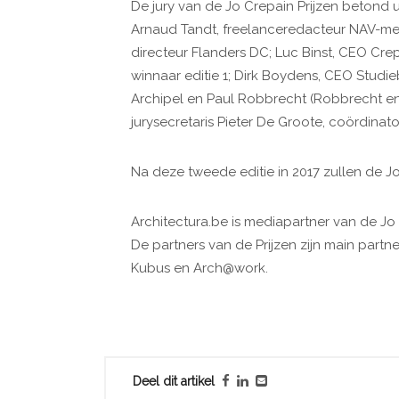
De jury van de Jo Crepain Prijzen betond ui
Arnaud Tandt, freelanceredacteur NAV-medi
directeur Flanders DC; Luc Binst, CEO Crep
winnaar editie 1; Dirk Boydens, CEO Stud
Archipel en Paul Robbrecht (Robbrecht en 
jurysecretaris Pieter De Groote, coördina
Na deze tweede editie in 2017 zullen de Jo
Architectura.be is mediapartner van de Jo
De partners van de Prijzen zijn main partne
Kubus en Arch@work.
Deel dit artikel