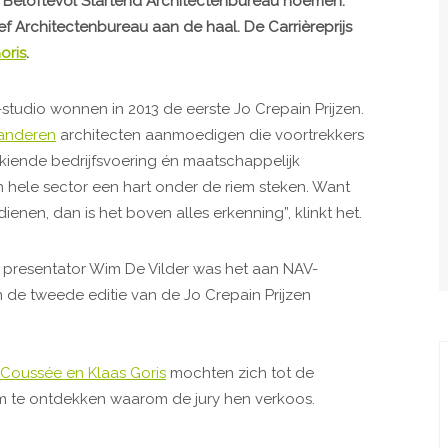
 Beloftevol Startend Architectenbureau noemen.
ef Architectenbureau aan de haal. De Carrièreprijs
oris
.
tudio wonnen in 2013 de eerste Jo Crepain Prijzen.
aanderen
architecten aanmoedigen die voortrekkers
gekiende bedrijfsvoering én maatschappelijk
 hele sector een hart onder de riem steken. Want
ienen, dan is het boven alles erkenning”, klinkt het.
 presentator Wim De Vilder was het aan NAV-
 de tweede editie van de Jo Crepain Prijzen
 Coussée en Klaas Goris
mochten zich tot de
om te ontdekken waarom de jury hen verkoos.