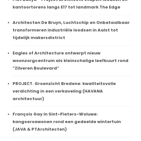
kantoortorens langs E17 tot landmark The Edge
Architecten De Bruyn, Luchtschip en Onbetaalbaar
transformeren industriële loodsen in Aalst tot
tijdelijk makersdistrict
Eagles of Architecture ontwerpt nieuw
woonzorgcentrum als kleinschalige leefbuurt rond
“Zilveren Boulevard”
PROJECT. Groenzicht Bredene: kwaliteitsvolle
verdichting in een verkaveling (HAVANA
architectuur)
François Gay in Sint-Pieters-Woluwe:
kangoeroewonen rond een gedeelde wintertuin
(JAVA & PTArchitecten)