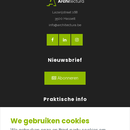
Lazarijstraat 168
3500 Hasselt
info@architectura.be
Nieuwsbrief
Abonneren
Praktische info
Agenda
We gebruiken cookies
Over ons