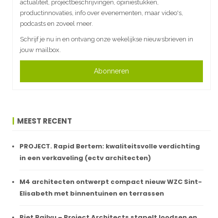
actualiteit, projectbeschrijvingen, opiniestukken,
productinnovaties, info over evenementen, maar video's,
podcasts en zoveel meer.
Schrijf je nu in en ontvang onze wekelijkse nieuwsbrieven in
jouw mailbox.
Abonneren
MEEST RECENT
PROJECT. Rapid Bertem: kwaliteitsvolle verdichting
in een verkaveling (ectv architecten)
M4 architecten ontwerpt compact nieuw WZC Sint-
Elisabeth met binnentuinen en terrassen
Piet Bailyu – Project Architects stapelt loodsen en