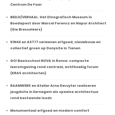
Centrum De Faar
BEELD/VERHAAL. Het Etnografisch Museum in
Boedapest door Marcel Ferencz en Napur Architect
(Gie Bresseleers)
51N4E en AST77 verweven erfgoed, nieuwbouw en
collectief groen op Donysite in Tienen
GO! Basisschool NOVA in Ronse: compacte
leeromgeving rond centraal, achthoekig forum
(KRAS architecten)
RAAMWERK en Atelier Arne Deruyter realiseren
jeugdsite in Eernegem als speelse architectuur
rond bestaande loods
Monumentaal erfgoed en modern comfort