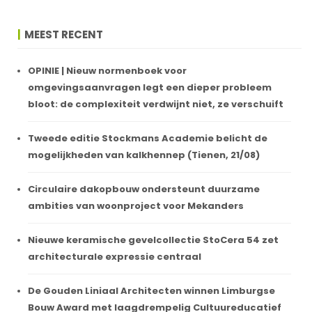
MEEST RECENT
OPINIE | Nieuw normenboek voor
omgevingsaanvragen legt een dieper probleem
bloot: de complexiteit verdwijnt niet, ze verschuift
Tweede editie Stockmans Academie belicht de
mogelijkheden van kalkhennep (Tienen, 21/08)
Circulaire dakopbouw ondersteunt duurzame
ambities van woonproject voor Mekanders
Nieuwe keramische gevelcollectie StoCera 54 zet
architecturale expressie centraal
De Gouden Liniaal Architecten winnen Limburgse
Bouw Award met laagdrempelig Cultuureducatief