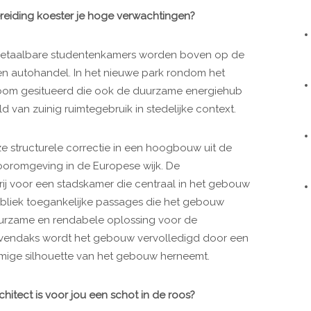
bereiding koester je hoge verwachtingen?
betaalbare studentenkamers worden boven op de
en autohandel. In het nieuwe park rondom het
oom gesitueerd die ook de duurzame energiehub
d van zuinig ruimtegebruik in stedelijke context.
ze structurele correctie in een hoogbouw uit de
ntooromgeving in de Europese wijk. De
rij voor een stadskamer die centraal in het gebouw
ubliek toegankelijke passages die het gebouw
duurzame en rendabele oplossing voor de
vendaks wordt het gebouw vervolledigd door een
mige silhouette van het gebouw herneemt.
hitect is voor jou een schot in de roos?