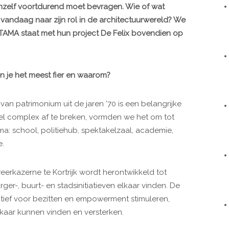
ichzelf voortdurend moet bevragen. Wie of wat
hij vandaag naar zijn rol in de architectuurwereld? We
ATAMA staat met hun project De Felix bovendien op
n je het meest fier en waarom?
van patrimonium uit de jaren ’70 is een belangrijke
el complex af te breken, vormden we het om tot
a: school, politiehub, spektakelzaal, academie,
e.
eerkazerne te Kortrijk wordt herontwikkeld tot
er-, buurt- en stadsinitiatieven elkaar vinden. De
atief voor bezitten en empowerment stimuleren,
elkaar kunnen vinden en versterken.