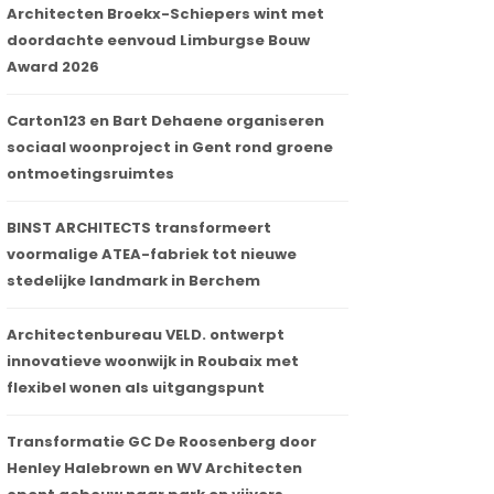
Architecten Broekx-Schiepers wint met
doordachte eenvoud Limburgse Bouw
Award 2026
Carton123 en Bart Dehaene organiseren
sociaal woonproject in Gent rond groene
ontmoetingsruimtes
BINST ARCHITECTS transformeert
voormalige ATEA-fabriek tot nieuwe
stedelijke landmark in Berchem
Architectenbureau VELD. ontwerpt
innovatieve woonwijk in Roubaix met
flexibel wonen als uitgangspunt
Transformatie GC De Roosenberg door
Henley Halebrown en WV Architecten