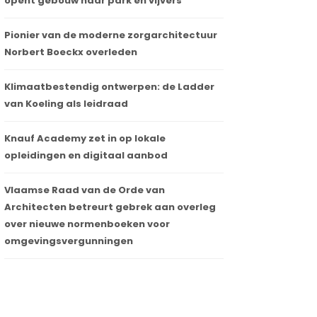
opent gebouw naar park en vijvers
Pionier van de moderne zorgarchitectuur
Norbert Boeckx overleden
Klimaatbestendig ontwerpen: de Ladder
van Koeling als leidraad
Knauf Academy zet in op lokale
opleidingen en digitaal aanbod
Vlaamse Raad van de Orde van
Architecten betreurt gebrek aan overleg
over nieuwe normenboeken voor
omgevingsvergunningen