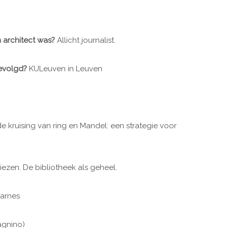
n architect was?
Allicht journalist.
gevolgd?
KULeuven in Leuven
e kruising van ring en Mandel: een strategie voor
ezen. De bibliotheek als geheel.
Barnes
agnino)