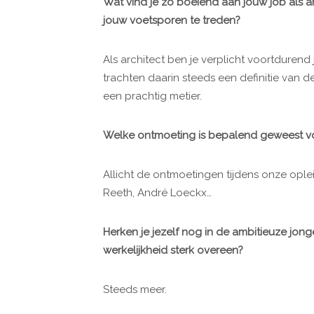
Wat vind je zo boeiend aan jouw job als 
jouw voetsporen te treden?
Als architect ben je verplicht voortdurend 
trachten daarin steeds een definitie van de
een prachtig metier.
Welke ontmoeting is bepalend geweest vo
Allicht de ontmoetingen tijdens onze opl
Reeth, André Loeckx…
Herken je jezelf nog in de ambitieuze jon
werkelijkheid sterk overeen?
Steeds meer.