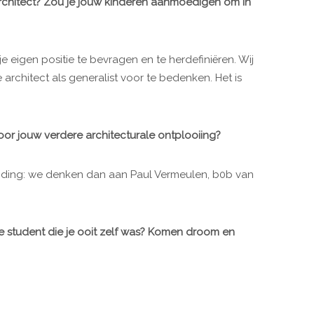
architect? Zou je jouw kinderen aanmoedigen om in
je eigen positie te bevragen en te herdefiniëren. Wij
 architect als generalist voor te bedenken. Het is
or jouw verdere architecturale ontplooiing?
eiding: we denken dan aan Paul Vermeulen, b0b van
ge student die je ooit zelf was? Komen droom en