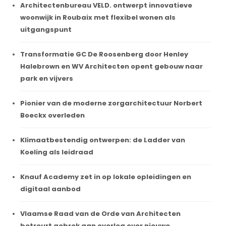
Architectenbureau VELD. ontwerpt innovatieve
woonwijk in Roubaix met flexibel wonen als
uitgangspunt
Transformatie GC De Roosenberg door Henley
Halebrown en WV Architecten opent gebouw naar
park en vijvers
Pionier van de moderne zorgarchitectuur Norbert
Boeckx overleden
Klimaatbestendig ontwerpen: de Ladder van
Koeling als leidraad
Knauf Academy zet in op lokale opleidingen en
digitaal aanbod
Vlaamse Raad van de Orde van Architecten
betreurt gebrek aan overleg over nieuwe