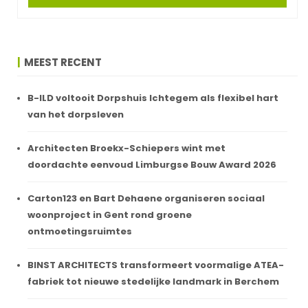
MEEST RECENT
B-ILD voltooit Dorpshuis Ichtegem als flexibel hart
van het dorpsleven
Architecten Broekx-Schiepers wint met
doordachte eenvoud Limburgse Bouw Award 2026
Carton123 en Bart Dehaene organiseren sociaal
woonproject in Gent rond groene
ontmoetingsruimtes
BINST ARCHITECTS transformeert voormalige ATEA-
fabriek tot nieuwe stedelijke landmark in Berchem