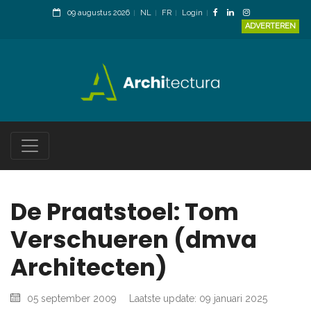
09 augustus 2026
NL
FR
Login
ADVERTEREN
De Praatstoel: Tom
Verschueren (dmva
Architecten)
05 september 2009
Laatste update: 09 januari 2025