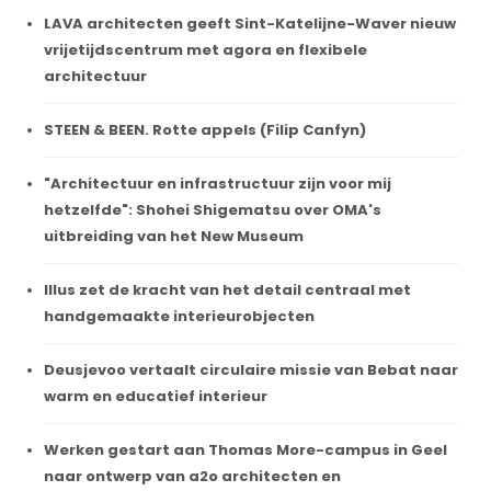
LAVA architecten geeft Sint-Katelijne-Waver nieuw
vrijetijdscentrum met agora en flexibele
architectuur
STEEN & BEEN. Rotte appels (Filip Canfyn)
"Architectuur en infrastructuur zijn voor mij
hetzelfde": Shohei Shigematsu over OMA's
uitbreiding van het New Museum
Illus zet de kracht van het detail centraal met
handgemaakte interieurobjecten
Deusjevoo vertaalt circulaire missie van Bebat naar
warm en educatief interieur
Werken gestart aan Thomas More-campus in Geel
naar ontwerp van a2o architecten en