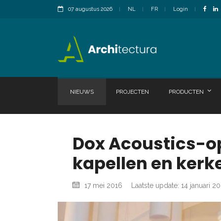
07 augustus 2026
NL
FR
Login
NIEUWS
PROJECTEN
PRODUCTEN
Dox Acoustics-o
kapellen en kerk
17 mei 2016
Laatste update: 14 januari 2