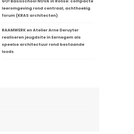
GO! Basisschool NOVA in Ronse: compacte
leeromgeving rond centraal, achthoekig
forum (KRAS architecten)
RAAMWERK en Atelier Arne Deruyter
realiseren jeugdsite in Eernegem als
speelse architectuur rond bestaande
loods