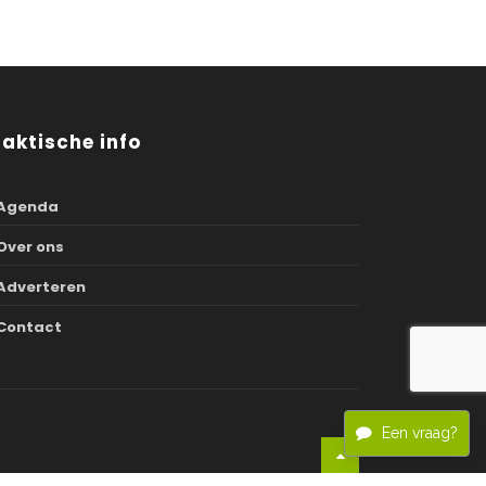
raktische info
Agenda
Over ons
Adverteren
Contact
Een vraag?