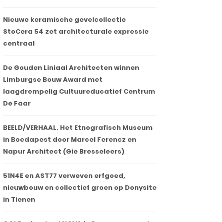
Nieuwe keramische gevelcollectie
StoCera 54 zet architecturale expressie
centraal
De Gouden Liniaal Architecten winnen
Limburgse Bouw Award met
laagdrempelig Cultuureducatief Centrum
De Faar
BEELD/VERHAAL. Het Etnografisch Museum
in Boedapest door Marcel Ferencz en
Napur Architect (Gie Bresseleers)
51N4E en AST77 verweven erfgoed,
nieuwbouw en collectief groen op Donysite
in Tienen