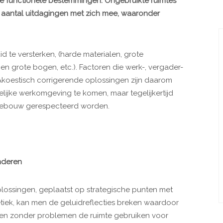
re functionele bestemmingen. Ongebruikte ruimtes
n aantal uitdagingen met zich mee, waaronder
d te versterken, (harde materialen, grote
en grote bogen, etc.). Factoren die werk-, vergader-
 Akoestisch corrigerende oplossingen zijn daarom
lijke werkomgeving te komen, maar tegelijkertijd
 gebouw gerespecteerd worden.
nderen
ossingen, geplaatst op strategische punten met
tiek, kan men de geluidreflecties breken waardoor
men zonder problemen de ruimte gebruiken voor