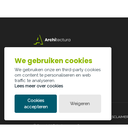
Lazarijstraat 168
3500 Hasselt
We gebruiken cookies
info@architectura.be
We gebruiken onze en third-party cookies
om content te personaliseren en web
traffic te analyseren.
Lees meer over cookies
Cookies
Weigeren
accepteren
PRIVACY POLICY
COOKIE POLICY
LEGAL DISCLAIME
© Copyright Palindroom 2026