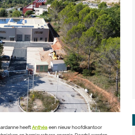
 Gardanne heeft
Anthéa
een nieuw hoofdkantoor