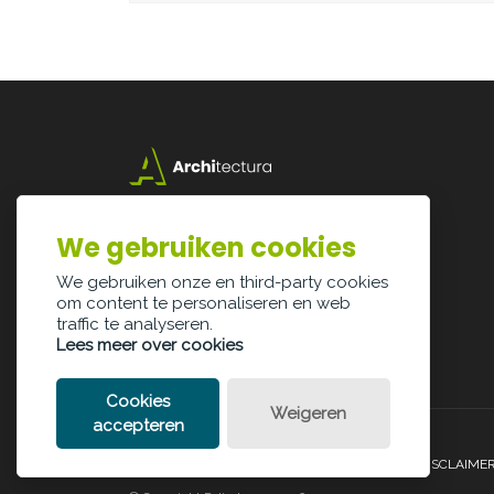
Lazarijstraat 168
3500 Hasselt
We gebruiken cookies
info@architectura.be
We gebruiken onze en third-party cookies
om content te personaliseren en web
traffic te analyseren.
Lees meer over cookies
Cookies
Weigeren
accepteren
PRIVACY POLICY
COOKIE POLICY
LEGAL DISCLAIME