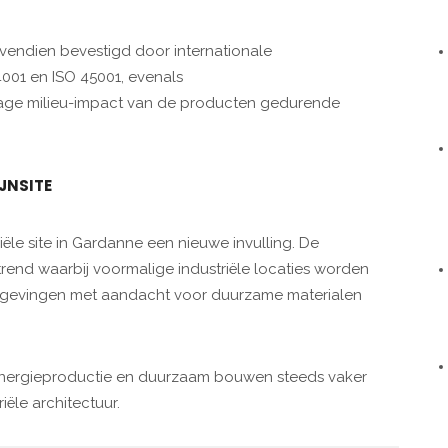
endien bevestigd door internationale
4001 en ISO 45001, evenals
 lage milieu-impact van de producten gedurende
JNSITE
riële site in Gardanne een nieuwe invulling. De
rend waarbij voormalige industriële locaties worden
mgevingen met aandacht voor duurzame materialen
, energieproductie en duurzaam bouwen steeds vaker
le architectuur.