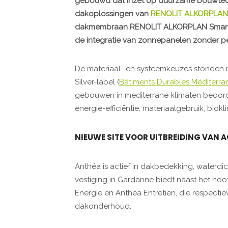
gebouwd dat inzet op duurzame bouwtech
dakoplossingen van
RENOLIT ALKORPLAN
dakmembraan RENOLIT ALKORPLAN Smart 
de integratie van zonnepanelen zonder per
De materiaal- en systeemkeuzes stonden 
Silver-label (
Bâtiments Durables Méditerra
gebouwen in mediterrane klimaten beoord
energie-efficiëntie, materiaalgebruik, bi
NIEUWE SITE VOOR UITBREIDING VAN A
Anthéa is actief in dakbedekking, waterdic
vestiging in Gardanne biedt naast het hoo
Energie en Anthéa Entretien, die respecti
dakonderhoud.