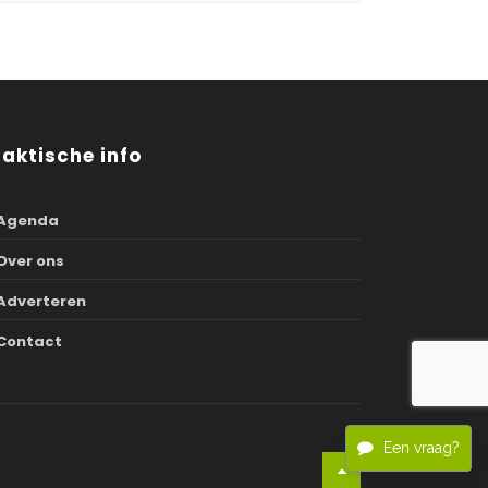
raktische info
Agenda
Over ons
Adverteren
Contact
Een vraag?