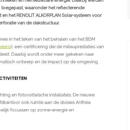
nieken en hernieuwbare energie. Daarbij werden
toegepast, waaronder het reflecterende
en het RENOLIT ALKORPLAN Solar-systeem voor
foratie van de dakstructuur.
mee in het teken van het behalen van het BDM
néens
), een certificering die de milieuprestaties van
eelt. Daarbij wordt onder meer gekeken naar
oklimatisch ontwerp en de impact op de omgeving.
CTIVITEITEN
hting en fotovoltaïsche installaties. De nieuwe
fdkantoor ook ruimte aan de divisies Anthéa
evelijk focussen op zonne-energie en