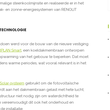
malige steenkoolmijnsite en realiseerde er in het
 dak- en zonne-energiesystemen van RENOLIT
KTECHNOLOGIE
oldoen werd voor de bouw van de nieuwe vestiging
RPLAN Smart
, een koeldakmembraan ontworpen
e opwarming van het gebouw te beperken. Dat moet
ens warme periodes, wat vooral relevant is in het
olar-systeem
gebruikt om de fotovoltaïsche
rdt aan het dakmembraan gelast met hete lucht,
tructuur niet nodig zijn om waterdichtheid te
n vereenvoudigt dit ook het onderhoud en
 installatie.