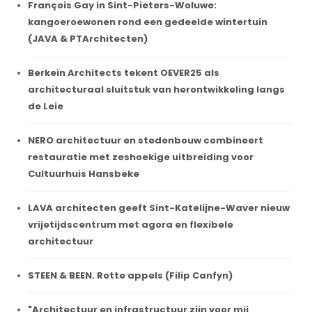
François Gay in Sint-Pieters-Woluwe:
kangoeroewonen rond een gedeelde wintertuin
(JAVA & PTArchitecten)
Berkein Architects tekent OEVER25 als
architecturaal sluitstuk van herontwikkeling langs
de Leie
NERO architectuur en stedenbouw combineert
restauratie met zeshoekige uitbreiding voor
Cultuurhuis Hansbeke
LAVA architecten geeft Sint-Katelijne-Waver nieuw
vrijetijdscentrum met agora en flexibele
architectuur
STEEN & BEEN. Rotte appels (Filip Canfyn)
"Architectuur en infrastructuur zijn voor mij