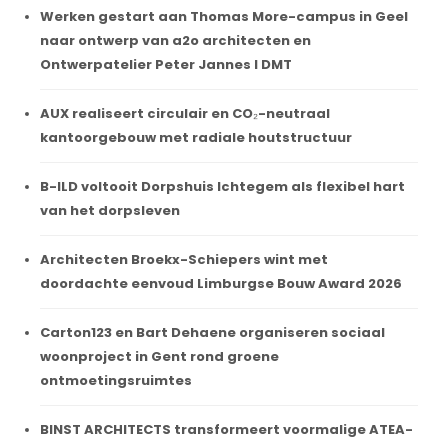
Werken gestart aan Thomas More-campus in Geel
naar ontwerp van a2o architecten en
Ontwerpatelier Peter Jannes I DMT
AUX realiseert circulair en CO₂-neutraal
kantoorgebouw met radiale houtstructuur
B-ILD voltooit Dorpshuis Ichtegem als flexibel hart
van het dorpsleven
Architecten Broekx-Schiepers wint met
doordachte eenvoud Limburgse Bouw Award 2026
Carton123 en Bart Dehaene organiseren sociaal
woonproject in Gent rond groene
ontmoetingsruimtes
BINST ARCHITECTS transformeert voormalige ATEA-