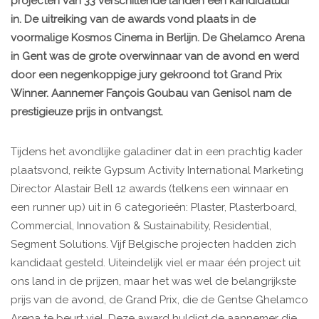
projecten van 33 verschillende landen een kandidatuur
in. De uitreiking van de awards vond plaats in de
voormalige Kosmos Cinema in Berlijn. De Ghelamco Arena
in Gent was de grote overwinnaar van de avond en werd
door een negenkoppige jury gekroond tot Grand Prix
Winner. Aannemer Fançois Goubau van Genisol nam de
prestigieuze prijs in ontvangst.
Tijdens het avondlijke galadiner dat in een prachtig kader
plaatsvond, reikte Gypsum Activity International Marketing
Director Alastair Bell 12 awards (telkens een winnaar en
een runner up) uit in 6 categorieën: Plaster, Plasterboard,
Commercial, Innovation & Sustainability, Residential,
Segment Solutions. Vijf Belgische projecten hadden zich
kandidaat gesteld. Uiteindelijk viel er maar één project uit
ons land in de prijzen, maar het was wel de belangrijkste
prijs van de avond, de Grand Prix, die de Gentse Ghelamco
Arena te beurt viel. Deze award huldigt de aannemer die