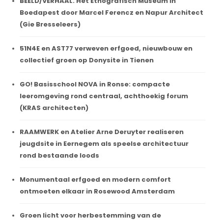
BEELD/VERHAAL. Het Etnografisch Museum in
Boedapest door Marcel Ferencz en Napur Architect
(Gie Bresseleers)
51N4E en AST77 verweven erfgoed, nieuwbouw en
collectief groen op Donysite in Tienen
GO! Basisschool NOVA in Ronse: compacte
leeromgeving rond centraal, achthoekig forum
(KRAS architecten)
RAAMWERK en Atelier Arne Deruyter realiseren
jeugdsite in Eernegem als speelse architectuur
rond bestaande loods
Monumentaal erfgoed en modern comfort
ontmoeten elkaar in Rosewood Amsterdam
Groen licht voor herbestemming van de