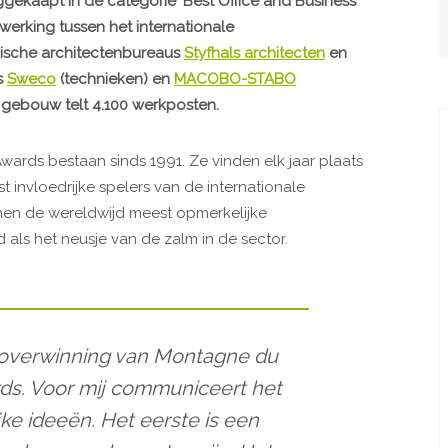
gekaapt in de categorie ‘Best Office and Business
erking tussen het internationale
gische architectenbureaus
Styfhals architecten
en
s
Sweco
(technieken) en
MACOBO-STABO
t gebouw telt 4.100 werkposten.
ards bestaan sinds 1991. Ze vinden elk jaar plaats
 invloedrijke spelers van de internationale
nen de wereldwijd meest opmerkelijke
ls het neusje van de zalm in de sector.
de overwinning van Montagne du
ds. Voor mij communiceert het
jke ideeën. Het eerste is een