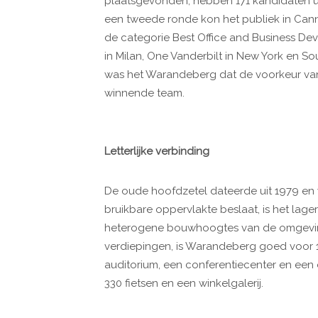
plaatsgevonden, hebben 171 kandidaten uit
een tweede ronde kon het publiek in Canne
de categorie Best Office and Business D
in Milan, One Vanderbilt in New York en So
was het Warandeberg dat de voorkeur van 
winnende team.
Letterlijke verbinding
De oude hoofdzetel dateerde uit 1979 en
bruikbare oppervlakte beslaat, is het lage
heterogene bouwhoogtes van de omgevin
verdiepingen, is Warandeberg goed voor
auditorium, een conferentiecenter en een
330 fietsen en een winkelgalerij.