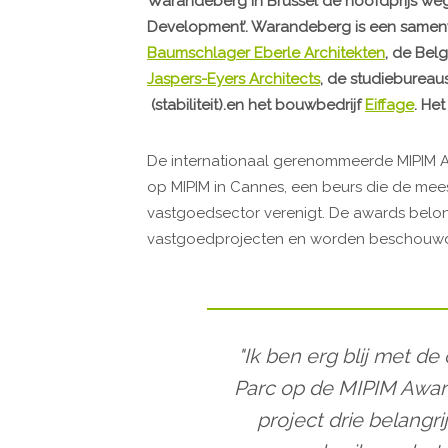
Warandeberg in Brussel de hoofdprijs weg
Development’. Warandeberg is een samenw
Baumschlager Eberle Architekten
, de Bel
Jaspers-Eyers Architects
, de studiebureau
(stabiliteit).en het bouwbedrijf
Eiffage
. He
De internationaal gerenommeerde MIPIM Aw
op MIPIM in Cannes, een beurs die de meest
vastgoedsector verenigt. De awards belo
vastgoedprojecten en worden beschouwd a
"Ik ben erg blij met 
Parc op de MIPIM Awar
project drie belangri