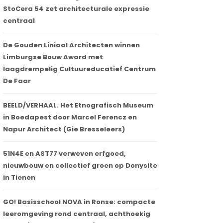
StoCera 54 zet architecturale expressie
centraal
De Gouden Liniaal Architecten winnen
Limburgse Bouw Award met
laagdrempelig Cultuureducatief Centrum
De Faar
BEELD/VERHAAL. Het Etnografisch Museum
in Boedapest door Marcel Ferencz en
Napur Architect (Gie Bresseleers)
51N4E en AST77 verweven erfgoed,
nieuwbouw en collectief groen op Donysite
in Tienen
GO! Basisschool NOVA in Ronse: compacte
leeromgeving rond centraal, achthoekig