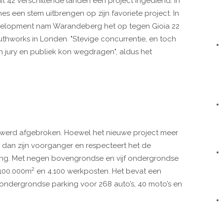
 42 verschillende landen een project ingediend. In
s een stem uitbrengen op zijn favoriete project. In
evelopment nam Warandeberg het op tegen Gioia 22
uthworks in Londen. "Stevige concurrentie, en toch
jury en publiek kon wegdragen", aldus het
 werd afgebroken. Hoewel het nieuwe project meer
r dan zijn voorganger en respecteert het de
g. Met negen bovengrondse en vijf ondergrondse
2
 100.000m
en 4.100 werkposten. Het bevat een
 ondergrondse parking voor 268 auto’s, 40 moto’s en