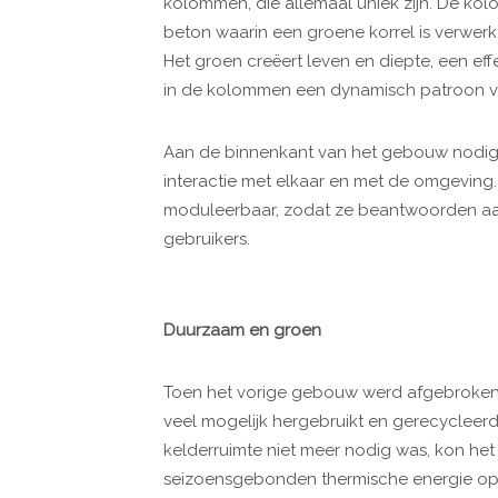
kolommen, die allemaal uniek zijn. De kol
beton waarin een groene korrel is verwer
Het groen creëert leven en diepte, een eff
in de kolommen een dynamisch patroon v
Aan de binnenkant van het gebouw nodige
interactie met elkaar en met de omgeving. 
moduleerbaar, zodat ze beantwoorden aa
gebruikers.
Duurzaam en groen
Toen het vorige gebouw werd afgebroken, 
veel mogelijk hergebruikt en gerecycleer
kelderruimte niet meer nodig was, kon he
seizoensgebonden thermische energie ops