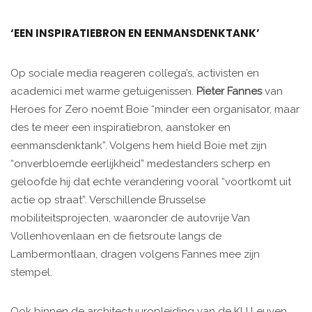
‘EEN INSPIRATIEBRON EN EENMANSDENKTANK’
Op sociale media reageren collega’s, activisten en
academici met warme getuigenissen.
Pieter Fannes
van
Heroes for Zero noemt Boie “minder een organisator, maar
des te meer een inspiratiebron, aanstoker en
eenmansdenktank”. Volgens hem hield Boie met zijn
“onverbloemde eerlijkheid” medestanders scherp en
geloofde hij dat echte verandering vooral “voortkomt uit
actie op straat”. Verschillende Brusselse
mobiliteitsprojecten, waaronder de autovrije Van
Vollenhovenlaan en de fietsroute langs de
Lambermontlaan, dragen volgens Fannes mee zijn
stempel.
Ook binnen de architectuuropleiding van de KU Leuven