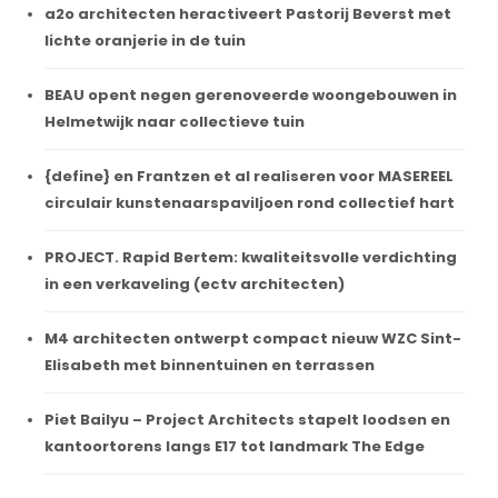
a2o architecten heractiveert Pastorij Beverst met
lichte oranjerie in de tuin
BEAU opent negen gerenoveerde woongebouwen in
Helmetwijk naar collectieve tuin
{define} en Frantzen et al realiseren voor MASEREEL
circulair kunstenaarspaviljoen rond collectief hart
PROJECT. Rapid Bertem: kwaliteitsvolle verdichting
in een verkaveling (ectv architecten)
M4 architecten ontwerpt compact nieuw WZC Sint-
Elisabeth met binnentuinen en terrassen
Piet Bailyu – Project Architects stapelt loodsen en
kantoortorens langs E17 tot landmark The Edge