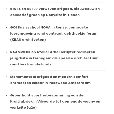
51N4E en AST77 verweven erfgoed, nieuwbouw en
collectief groen op Donysite in Tienen
GO! Basisschool NOVA in Ronse: compacte
leeromgeving rond centraal, achthoekig forum
(KRAS architecten)
RAAMWERK en Atelier Arne Deruyter realiseren
jeugdsite in Eernegem als speelse architectuur
rond bestaande loods
Monumentaal erfgoed en modern comfort
ontmoeten elkaar in Rosewood Amsterdam
Groen licht voor herbestemming van de
Kruitfabriek in Vilvoorde tot gemengde woon- en
werksite (a2o)