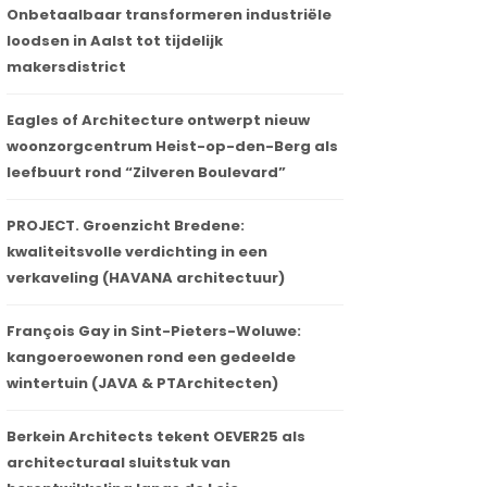
Onbetaalbaar transformeren industriële
loodsen in Aalst tot tijdelijk
makersdistrict
Eagles of Architecture ontwerpt nieuw
woonzorgcentrum Heist-op-den-Berg als
leefbuurt rond “Zilveren Boulevard”
PROJECT. Groenzicht Bredene:
kwaliteitsvolle verdichting in een
verkaveling (HAVANA architectuur)
François Gay in Sint-Pieters-Woluwe:
kangoeroewonen rond een gedeelde
wintertuin (JAVA & PTArchitecten)
Berkein Architects tekent OEVER25 als
architecturaal sluitstuk van