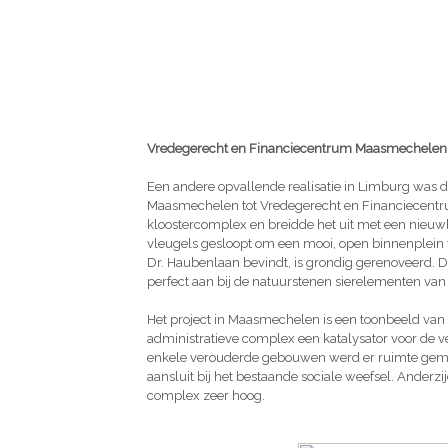
Vredegerecht en Financiecentrum Maasmechelen
Een andere opvallende realisatie in Limburg was 
Maasmechelen tot Vredegerecht en Financiecentr
kloostercomplex en breidde het uit met een nieu
vleugels gesloopt om een mooi, open binnenplein t
Dr. Haubenlaan bevindt, is grondig gerenoveerd. D
perfect aan bij de natuurstenen sierelementen van 
Het project in Maasmechelen is een toonbeeld van
administratieve complex een katalysator voor de v
enkele verouderde gebouwen werd er ruimte gema
aansluit bij het bestaande sociale weefsel. Anderz
complex zeer hoog.