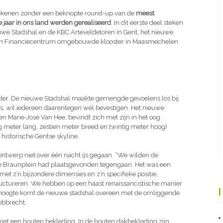
etekenen zonder een beknopte round-up van de
meest
e jaar in ons land werden gerealiseerd
. In dit eerste deel steken
uwe Stadshal en de KBC Arteveldetoren in Gent, het nieuwe
t en Financiecentrum omgebouwde klooster in Maasmechelen
nder. De nieuwe Stadshal maakte gemengde gevoelens los bij
 is, wil iedereen daarentegen wél bevestigen. Het nieuwe
 Marie-José Van Hee, bevindt zich met zijn in het oog
g meter lang, zestien meter breed en twintig meter hoog)
istorische Gentse skyline.
ontwerp niet over één nacht ijs gegaan. “We wilden de
le Braunplein had plaatsgevonden tegengaan. Het was een
et z’n bijzondere dimensies en z’n specifieke positie,
uctureren. We hebben op een haast renaissancistische manier
 hoogte komt de nieuwe stadshal overeen met de omliggende
obbrecht.
 met een houten bekleding. In de houten dakbekleding zijn