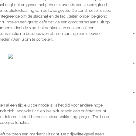
et daglicht en geven het geheel ’s avonds een zekere gloed.
subtiele draaiing van de twee gevels. De constructie rust op
integreerde om de stadshal en de faciliteiten onder de grond
enruimte en een grand café dat via een groot terras aansluit op
 Binnenin doet de stadshal denken aan een kerk of een
constructie nu beschouwen als een kans op een nieuwe
erleden? Aan u om te oordelen…
 al een tijdje uit de mode is, is het tijd voor andere hoge
t zich langs de E40 en is als dusdanig een oriëntatiepunt
eveldetoren kadert binnen stadsontwikkelingsproject The Loop,
edelijke functies.
eft de toren een markant uitzicht. De grijswitte gevelsteen