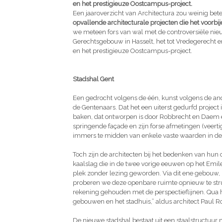
en het prestigieuze Oostcampus-project.
Een jaaroverzicht van Architectura zou weinig b
opvallende architecturale projecten die het voorbij
we meteen fors van wal met de controversiële nie
Gerechtsgebouw in Hasselt, het tot Vredegerech
en het prestigieuze Oostcampus-project.
Stadshal Gent
Een gedrocht volgens de één, kunst volgens de a
de Gentenaars. Dat het een uiterst gedurfd project
baken, dat ontworpen is door Robbrecht en Daem en
springende façade en zijn forse afmetingen (veerti
immers te midden van enkele vaste waarden in de h
Toch zijn de architecten bij het bedenken van hun 
kaalslag die in de twee vorige eeuwen op het Emi
plek zonder lezing geworden. Via dit ene gebouw, m
proberen we deze openbare ruimte opnieuw te str
rekening gehouden met de perspectieflijnen. Qua
gebouwen en het stadhuis,” aldus architect Paul R
De nieuwe stadshal bestaat uit een staalstructuur