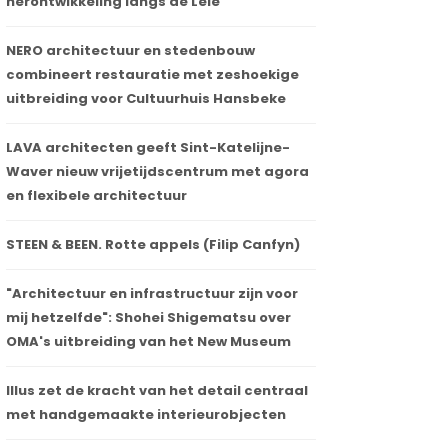
herontwikkeling langs de Leie
NERO architectuur en stedenbouw
combineert restauratie met zeshoekige
uitbreiding voor Cultuurhuis Hansbeke
LAVA architecten geeft Sint-Katelijne-
Waver nieuw vrijetijdscentrum met agora
en flexibele architectuur
STEEN & BEEN. Rotte appels (Filip Canfyn)
"Architectuur en infrastructuur zijn voor
mij hetzelfde": Shohei Shigematsu over
OMA's uitbreiding van het New Museum
Illus zet de kracht van het detail centraal
met handgemaakte interieurobjecten