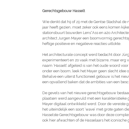
Gerechtsgebouw Hasselt
Wie denkt dat hij of zij met de Gentse Stadshal de
jaar heeft gezien, moet zeker ook eens komen kijke
stationsbuurt bouwden Lens°Ass en a2o Architec
architect Jurgen Mayer een boomvormig gerechtsge
heftige positieve en negatieve reacties uitlokte.
Het architecturale concept werd bedacht door Jürg
experimenteert en zo vaak met bizarre, maar erg
naam ‘Hasselt’ afgeleid is van het oude woord voor
onder een boom, leek het Mayer geen slecht idee o
Behalve een uiterst functioneel gebouw is het ni
een opvallend baken dat de ambities van een besc
De gevels van het nieuwe gerechtsgebouw bestaan
plaatsen werd aangevuld met een karakteristieke 
Mayer digitaal ontwikkeld werd. Door de vereiste 
het uiteindelijk een soort ‘wave’ met grote gaten d
Hasselste Gerechtsgebouw was door deze complexe
ook hier afwachten of de Hasselaars het iconische g