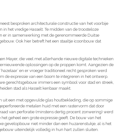
 meest besproken architecturale constructie van het voorbije
n in het vredige Hasselt. Te midden van de troosteloze
ten er in samenwerking met de gerenommeerde Duitse
bouw. Ook hier betreft het een staaltje icoonbouw dat
en Mayer, die veel met allerhande nieuwe digitale technieken
 vernieuwende oplossingen op de proppen komt. Aangezien de
 ‘hazelaar’ en er vroeger traditioneel recht gesproken werd
m de expressie van een boom te integreren in het ontwerp.
euwe gerechtsgebouw immers een symbool voor stad en streek,
heiden stad als Hasselt kenbaar maakt.
 uit een met opgevulde glas houtbekleding, die op sommige
geperforeerde metalen huid met een rastervorm dat door
graad van perforatie (minstens dertig procent zonwering) werd
ie het geheel een grote expressie geeft. De bouw van het
 gevelopbouw niet minder dan een huzarenstukje, al is het
ebouw uiteindelijk volledig in hun hart zullen sluiten.