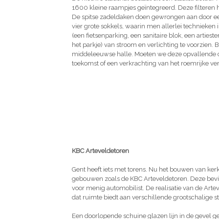
1600 kleine raampjes geïntegreerd. Deze filteren h
De spitse zadeldaken doen gewrongen aan door een 
vier grote sokkels, waarin men allerlei technieken 
(een fietsenparking, een sanitaire blok, een artiest
het parkje) van stroom en verlichting te voorzien.
middeleeuwse halle. Moeten we deze opvallende 
toekomst of een verkrachting van het roemrijke v
KBC Arteveldetoren
Gent heeft iets met torens. Nu het bouwen van kerken
gebouwen zoals de KBC Arteveldetoren. Deze bevind
voor menig automobilist. De realisatie van de Art
dat ruimte biedt aan verschillende grootschalige st
Een doorlopende schuine glazen lijn in de gevel ge