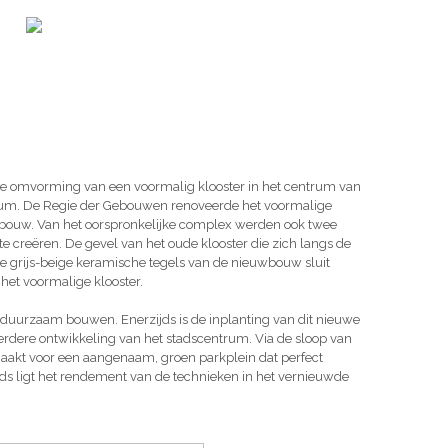
de omvorming van een voormalig klooster in het centrum van
um. De Regie der Gebouwen renoveerde het voormalige
wbouw. Van het oorspronkelijke complex werden ook twee
e creëren. De gevel van het oude klooster die zich langs de
e grijs-beige keramische tegels van de nieuwbouw sluit
het voormalige klooster.
 duurzaam bouwen. Enerzijds is de inplanting van dit nieuwe
erdere ontwikkeling van het stadscentrum. Via de sloop van
akt voor een aangenaam, groen parkplein dat perfect
ijds ligt het rendement van de technieken in het vernieuwde