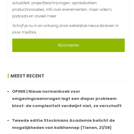
actualiteit, projectbeschrijvingen, opiniestukken,
productinnovaties, info over evenementen, maar video's,
podcasts en zoveel meer.
Schrijf je nu in en ontvang onze wekelijkse nieuwsbrieven in
jouw mailbox.
Abonneren
MEEST RECENT
OPINIE | Nieuw normenboek voor
omgevingsaanvragen legt een dieper probleem
bloot: de complexiteit verdwijnt niet, ze verschuift
Tweede editie Stockmans Academie belicht de
mogelijkheden van kalkhennep (Tienen, 21/08)