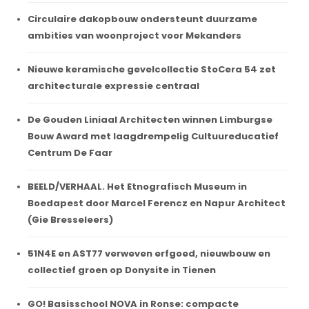
Circulaire dakopbouw ondersteunt duurzame
ambities van woonproject voor Mekanders
Nieuwe keramische gevelcollectie StoCera 54 zet
architecturale expressie centraal
De Gouden Liniaal Architecten winnen Limburgse
Bouw Award met laagdrempelig Cultuureducatief
Centrum De Faar
BEELD/VERHAAL. Het Etnografisch Museum in
Boedapest door Marcel Ferencz en Napur Architect
(Gie Bresseleers)
51N4E en AST77 verweven erfgoed, nieuwbouw en
collectief groen op Donysite in Tienen
GO! Basisschool NOVA in Ronse: compacte