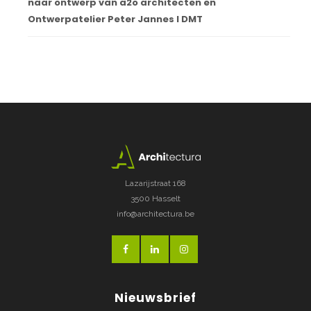
naar ontwerp van a2o architecten en
Ontwerpatelier Peter Jannes I DMT
Lazarijstraat 168
3500 Hasselt
info@architectura.be
Nieuwsbrief