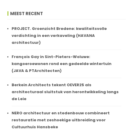
MEEST RECENT
PROJECT. Groenzicht Bredene: kwaliteitsvolle
verdichting in een verkaveling (HAVANA
architectuur)
François Gay in Sint-Pieters-Woluwe:
kangoeroewonen rond een gedeelde wintertuin
(JAVA & PTArchitecten)
Berkein Architects tekent OEVER25 als
architecturaal sluitstuk van herontwikkeling langs
de Leie
NERO architectuur en stedenbouw combineert
restauratie met zeshoekige uitbreiding voor
Cultuurhuis Hansbeke