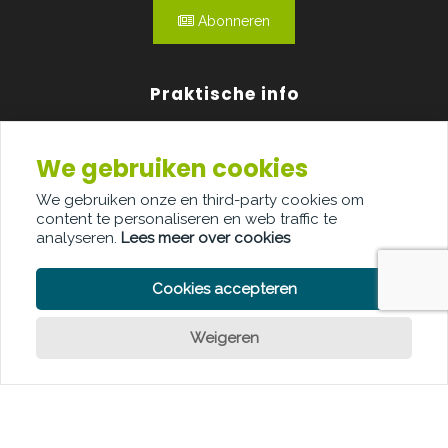
Abonneren
Praktische info
Agenda
We gebruiken cookies
Over ons
We gebruiken onze en third-party cookies om
content te personaliseren en web traffic te
Adverteren
analyseren.
Lees meer over cookies
Contact
Cookies accepteren
Weigeren
Een vraag?
PRIVACY POLICY
COOKIE POLICY
LEGAL DISCLAIMER
© Copyright Palindroom 2026