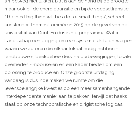
simpelweg niet lukken. Dat is aan de hand bij de droogte,
maar ook bij de energietransitie en bij de voedseltransitie.
“The next big thing will be a lot of small things”, schreef
kunstenaar Thomas Lommée in 2015 op de gevel van de
universiteit van Gent. En dus is het programma Water-
Land-schap een poging om een systematiek te ontwerpen
waarin we actoren die elkaar lokaal nodig hebben -
landbouwers, beekbeheerders, natuurbewegingen, lokale
overheden - mobiliseren en een kader bieden om een
oplossing te produceren. Onze grootste uitdaging
vandaag is dus: hoe maken we ruimte om die
levensbelangrijke kwesties op een meer samenhangende,
interdependente manier aan te pakken, terwijl dat haaks
staat op onze technocratische en dirigistische logica’s.