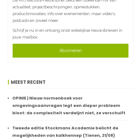
De Architectura-nieuwsbrief biedt een boeiende mix van
actualiteit, projectbeschrijvingen, opiniestukken,
productinnovaties, info over evenementen, maar video's,
podcasts en zoveel meer.
Schrijf je nu in en ontvang onze wekelijkse nieuwsbrieven in
jouw mailbox.
Abonneren
MEEST RECENT
OPINIE | Nieuw normenboek voor
omgevingsaanvragen legt een dieper probleem
bloot: de complexiteit verdwijnt niet, ze verschuift
Tweede editie Stockmans Academie belicht de
mogelijkheden van kalkhennep (Tienen, 21/08)