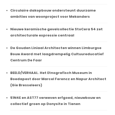
Circulaire dakopbouw ondersteunt duurzame
ambities van woonproject voor Mekanders
Nieuwe keramische gevelcollectie StoCera 54 zet
architecturale expressie centraal
De Gouden Liniaal Architecten winnen Limburgse
Bouw Award met laagdrempelig Cultuureducatief
Centrum De Faar
BEELD/VERHAAL. Het Etnografisch Museum in
Boedapest door Marcel Ferencz en Napur Architect
(Gie Bresseleers)
51N4E en AST77 verweven erfgoed, nieuwbouw en
collectief groen op Donysite in Tienen