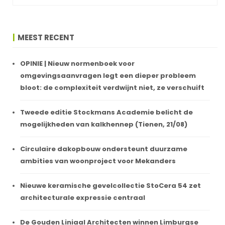
MEEST RECENT
OPINIE | Nieuw normenboek voor
omgevingsaanvragen legt een dieper probleem
bloot: de complexiteit verdwijnt niet, ze verschuift
Tweede editie Stockmans Academie belicht de
mogelijkheden van kalkhennep (Tienen, 21/08)
Circulaire dakopbouw ondersteunt duurzame
ambities van woonproject voor Mekanders
Nieuwe keramische gevelcollectie StoCera 54 zet
architecturale expressie centraal
De Gouden Liniaal Architecten winnen Limburgse