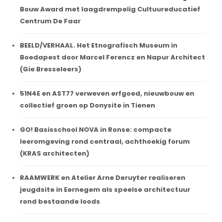
Bouw Award met laagdrempelig Cultuureducatief
Centrum De Faar
BEELD/VERHAAL. Het Etnografisch Museum in
Boedapest door Marcel Ferencz en Napur Architect
(Gie Bresseleers)
51N4E en AST77 verweven erfgoed, nieuwbouw en
collectief groen op Donysite in Tienen
GO! Basisschool NOVA in Ronse: compacte
leeromgeving rond centraal, achthoekig forum
(KRAS architecten)
RAAMWERK en Atelier Arne Deruyter realiseren
jeugdsite in Eernegem als speelse architectuur
rond bestaande loods