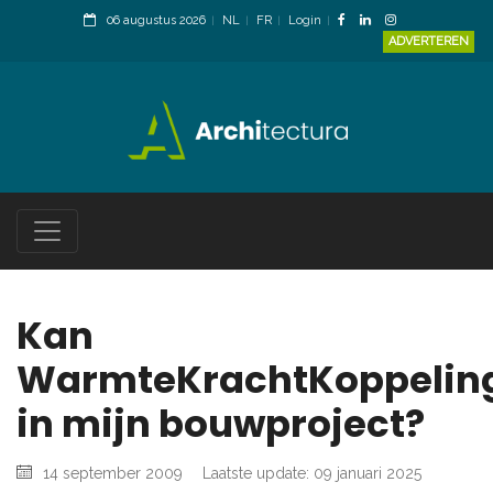
06 augustus 2026
NL
FR
Login
ADVERTEREN
Kan
WarmteKrachtKoppelin
in mijn bouwproject?
14 september 2009
Laatste update: 09 januari 2025