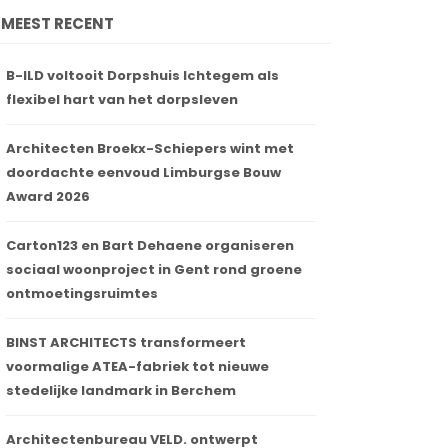
MEEST RECENT
B-ILD voltooit Dorpshuis Ichtegem als
flexibel hart van het dorpsleven
Architecten Broekx-Schiepers wint met
doordachte eenvoud Limburgse Bouw
Award 2026
Carton123 en Bart Dehaene organiseren
sociaal woonproject in Gent rond groene
ontmoetingsruimtes
BINST ARCHITECTS transformeert
voormalige ATEA-fabriek tot nieuwe
stedelijke landmark in Berchem
Architectenbureau VELD. ontwerpt