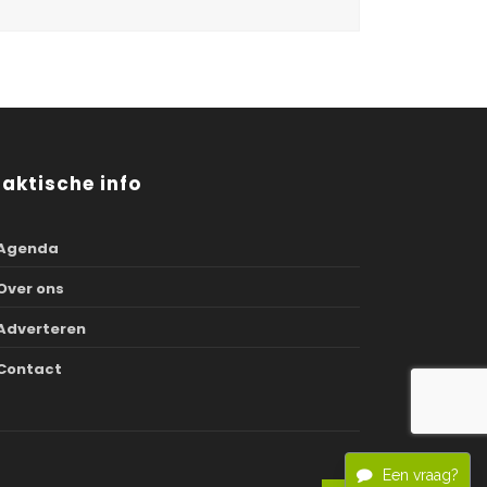
raktische info
Agenda
Over ons
Adverteren
Contact
Een vraag?