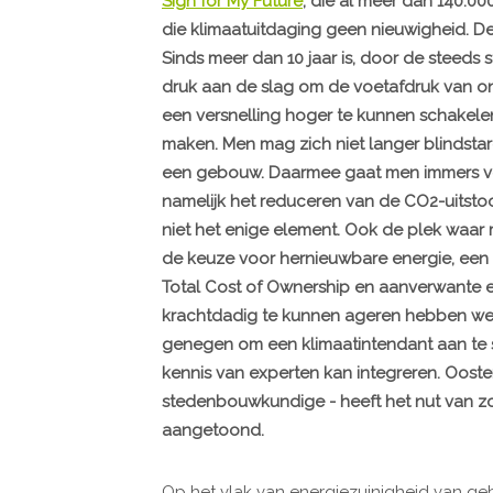
Sign for My Future
, die al meer dan 140.0
die klimaatuitdaging geen nieuwigheid. De
Sinds meer dan 10 jaar is, door de steeds 
druk aan de slag om de voetafdruk van 
een versnelling hoger te kunnen schakele
maken. Men mag zich niet langer blindsta
een gebouw. Daarmee gaat men immers voor
namelijk het reduceren van de CO2-uitsto
niet het enige element. Ook de plek waar
de keuze voor hernieuwbare energie, een
Total Cost of Ownership en aanverwante e
krachtdadig te kunnen ageren hebben we 
genegen om een klimaatintendant aan te st
kennis van experten kan integreren. Oost
stedenbouwkundige - heeft het nut van zo
aangetoond.
Op het vlak van energiezuinigheid van g