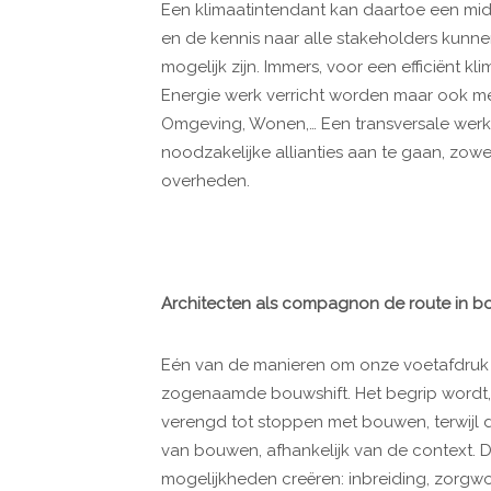
Een klimaatintendant kan daartoe een middel
en de kennis naar alle stakeholders kunne
mogelijk zijn. Immers, voor een efficiënt k
Energie werk verricht worden maar ook met
Omgeving, Wonen,… Een transversale werki
noodzakelijke allianties aan te gaan, zow
overheden.
Architecten als compagnon de route in b
Eén van de manieren om onze voetafdruk t
zogenaamde bouwshift. Het begrip wordt,
verengd tot stoppen met bouwen, terwijl d
van bouwen, afhankelijk van de context. 
mogelijkheden creëren: inbreiding, zorg