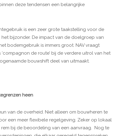
binnen deze tendensen een belangrijke
mtegebruik is een zeer grote taakstelling voor de
n het bijzonder. De impact van de doelgroep van
 het bodemgebruik is immers groot. NAV vraagt
‘compagnon de route’ bij de verdere uitrol van het
zogenaamde bouwshift deel van uitmaakt.
tegrenzen heen
eun van de overheid. Niet alleen om bouwheren te
voor een meer flexibele regelgeving. Zeker op lokaal
 rem bij de beoordeling van een aanvraag. Nog te
erordeningen, die elkaar geregeld tegenspreken.