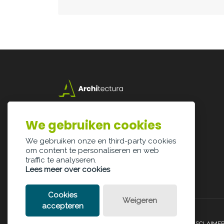
Lazarijstraat 168
3500 Hasselt
We gebruiken cookies
info@architectura.be
We gebruiken onze en third-party cookies
om content te personaliseren en web
traffic te analyseren.
Lees meer over cookies
Cookies
Weigeren
accepteren
PRIVACY POLICY
COOKIE POLICY
LEGAL DISCLAIME