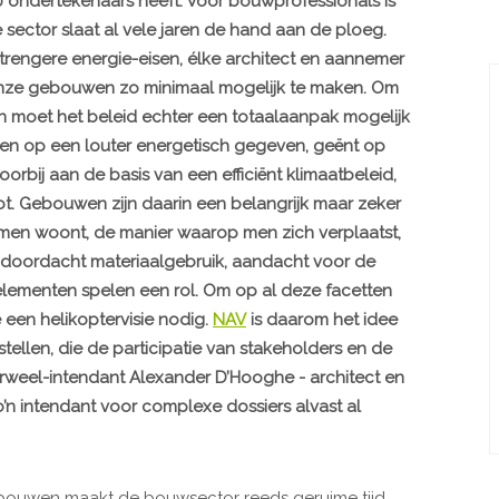
00 ondertekenaars heeft. Voor bouwprofessionals is
 sector slaat al vele jaren de hand aan de ploeg.
strengere energie-eisen, élke architect en aannemer
onze gebouwen zo minimaal mogelijk te maken. Om
n moet het beleid echter een totaalaanpak mogelijk
ren op een louter energetisch gegeven, geënt op
bij aan de basis van een efficiënt klimaatbeleid,
ot. Gebouwen zijn daarin een belangrijk maar zeker
 men woont, de manier waarop men zich verplaatst,
 doordacht materiaalgebruik, aandacht voor de
lementen spelen een rol. Om op al deze facetten
een helikoptervisie nodig.
NAV
is daarom het idee
ellen, die de participatie van stakeholders en de
erweel-intendant Alexander D’Hooghe - architect en
’n intendant voor complexe dossiers alvast al
ebouwen maakt de bouwsector reeds geruime tijd