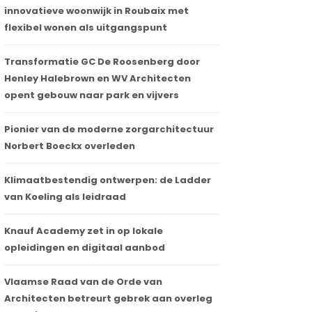
innovatieve woonwijk in Roubaix met
flexibel wonen als uitgangspunt
Transformatie GC De Roosenberg door
Henley Halebrown en WV Architecten
opent gebouw naar park en vijvers
Pionier van de moderne zorgarchitectuur
Norbert Boeckx overleden
Klimaatbestendig ontwerpen: de Ladder
van Koeling als leidraad
Knauf Academy zet in op lokale
opleidingen en digitaal aanbod
Vlaamse Raad van de Orde van
Architecten betreurt gebrek aan overleg