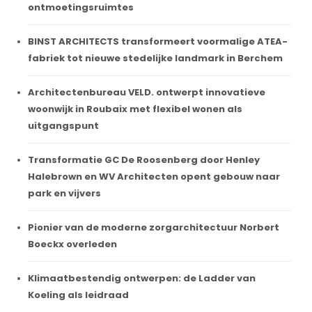
ontmoetingsruimtes
BINST ARCHITECTS transformeert voormalige ATEA-
fabriek tot nieuwe stedelijke landmark in Berchem
Architectenbureau VELD. ontwerpt innovatieve
woonwijk in Roubaix met flexibel wonen als
uitgangspunt
Transformatie GC De Roosenberg door Henley
Halebrown en WV Architecten opent gebouw naar
park en vijvers
Pionier van de moderne zorgarchitectuur Norbert
Boeckx overleden
Klimaatbestendig ontwerpen: de Ladder van
Koeling als leidraad