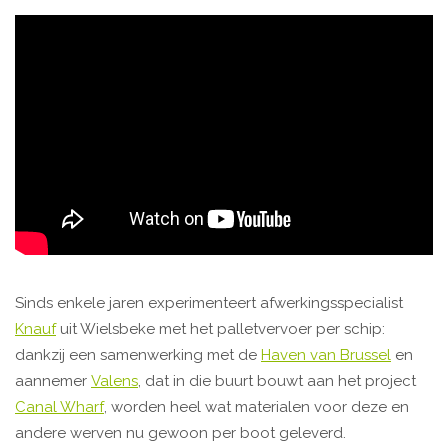
Sinds enkele jaren experimenteert afwerkingsspecialist
Knauf
uit Wielsbeke met het palletvervoer per schip:
dankzij een samenwerking met de
Haven van Brussel
en
aannemer
Valens
, dat in die buurt bouwt aan het project
Canal Wharf
, worden heel wat materialen voor deze en
andere werven nu gewoon per boot geleverd.