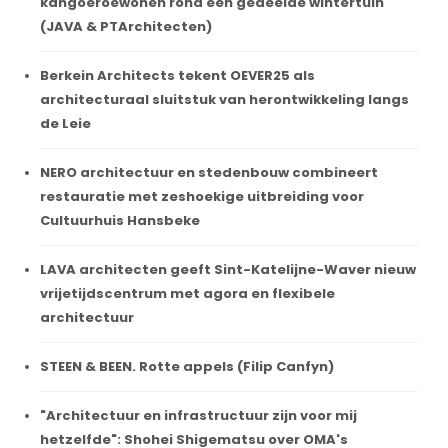
kangoeroewonen rond een gedeelde wintertuin
(JAVA & PTArchitecten)
Berkein Architects tekent OEVER25 als
architecturaal sluitstuk van herontwikkeling langs
de Leie
NERO architectuur en stedenbouw combineert
restauratie met zeshoekige uitbreiding voor
Cultuurhuis Hansbeke
LAVA architecten geeft Sint-Katelijne-Waver nieuw
vrijetijdscentrum met agora en flexibele
architectuur
STEEN & BEEN. Rotte appels (Filip Canfyn)
"Architectuur en infrastructuur zijn voor mij
hetzelfde": Shohei Shigematsu over OMA's