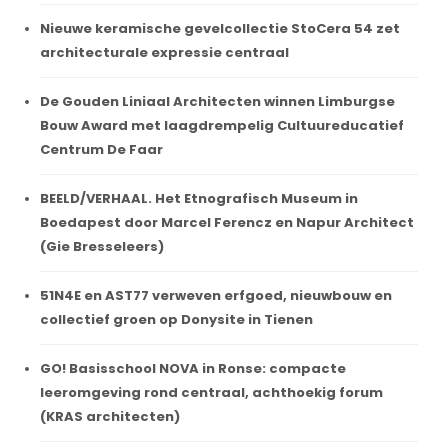
Nieuwe keramische gevelcollectie StoCera 54 zet
architecturale expressie centraal
De Gouden Liniaal Architecten winnen Limburgse
Bouw Award met laagdrempelig Cultuureducatief
Centrum De Faar
BEELD/VERHAAL. Het Etnografisch Museum in
Boedapest door Marcel Ferencz en Napur Architect
(Gie Bresseleers)
51N4E en AST77 verweven erfgoed, nieuwbouw en
collectief groen op Donysite in Tienen
GO! Basisschool NOVA in Ronse: compacte
leeromgeving rond centraal, achthoekig forum
(KRAS architecten)