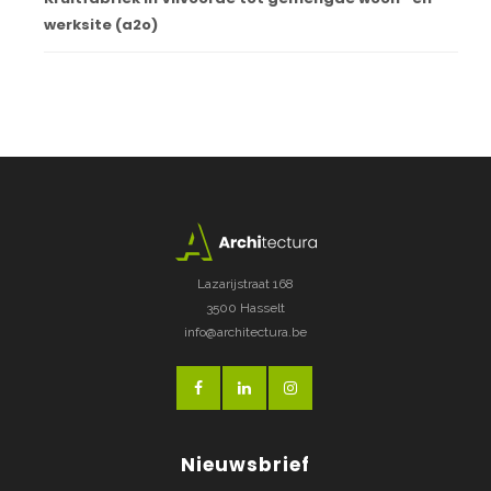
werksite (a2o)
Lazarijstraat 168
3500 Hasselt
info@architectura.be
Nieuwsbrief