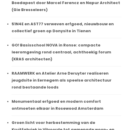
Boedapest door Marcel Ferencz en Napur Architect
(Gie Bresseleers)
51N4E en AST77 verweven erfgoed, nieuwbouw en
collectief groen op Donysite in Tienen
GO! Basisschool NOVA in Ronse: compacte
leeromgeving rond centraal, achthoekig forum
(KRAS architecten)
RAAMWERK en Atelier Arne Deruyter realiseren
jeugdsite in Eernegem als speelse architectuur
rond bestaande loods
Monumentaal erfgoed en modern comfort
ontmoeten elkaar in Rosewood Amsterdam
Groen licht voor herbestemming van de
Kruitfabriek in Vilvoorde tot gemengde woon- en