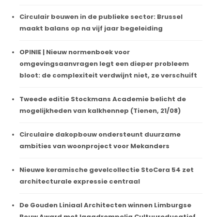
Circulair bouwen in de publieke sector: Brussel
maakt balans op na vijf jaar begeleiding
OPINIE | Nieuw normenboek voor
omgevingsaanvragen legt een dieper probleem
bloot: de complexiteit verdwijnt niet, ze verschuift
Tweede editie Stockmans Academie belicht de
mogelijkheden van kalkhennep (Tienen, 21/08)
Circulaire dakopbouw ondersteunt duurzame
ambities van woonproject voor Mekanders
Nieuwe keramische gevelcollectie StoCera 54 zet
architecturale expressie centraal
De Gouden Liniaal Architecten winnen Limburgse
Bouw Award met laagdrempelig Cultuureducatief