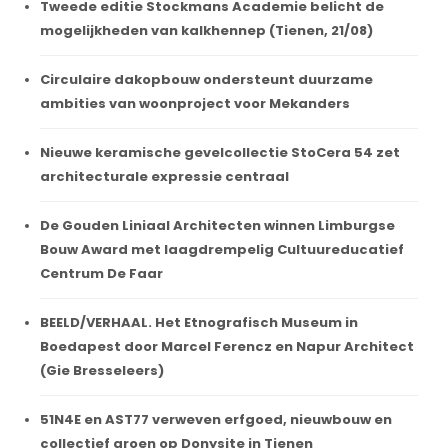
Tweede editie Stockmans Academie belicht de
mogelijkheden van kalkhennep (Tienen, 21/08)
Circulaire dakopbouw ondersteunt duurzame
ambities van woonproject voor Mekanders
Nieuwe keramische gevelcollectie StoCera 54 zet
architecturale expressie centraal
De Gouden Liniaal Architecten winnen Limburgse
Bouw Award met laagdrempelig Cultuureducatief
Centrum De Faar
BEELD/VERHAAL. Het Etnografisch Museum in
Boedapest door Marcel Ferencz en Napur Architect
(Gie Bresseleers)
51N4E en AST77 verweven erfgoed, nieuwbouw en
collectief groen op Donysite in Tienen