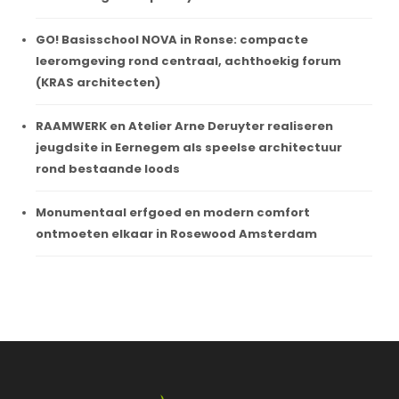
GO! Basisschool NOVA in Ronse: compacte
leeromgeving rond centraal, achthoekig forum
(KRAS architecten)
RAAMWERK en Atelier Arne Deruyter realiseren
jeugdsite in Eernegem als speelse architectuur
rond bestaande loods
Monumentaal erfgoed en modern comfort
ontmoeten elkaar in Rosewood Amsterdam