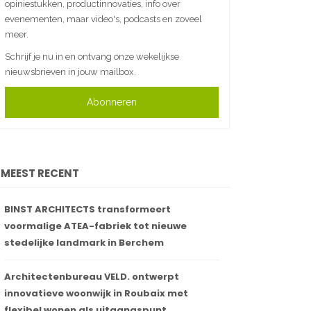
opiniestukken, productinnovaties, info over
evenementen, maar video's, podcasts en zoveel
meer.
Schrijf je nu in en ontvang onze wekelijkse
nieuwsbrieven in jouw mailbox.
Abonneren
MEEST RECENT
BINST ARCHITECTS transformeert
voormalige ATEA-fabriek tot nieuwe
stedelijke landmark in Berchem
Architectenbureau VELD. ontwerpt
innovatieve woonwijk in Roubaix met
flexibel wonen als uitgangspunt