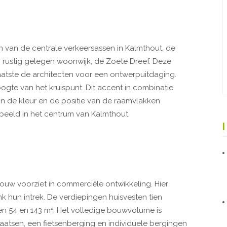
en van de centrale verkeersassen in Kalmthout, de
rustig gelegen woonwijk, de Zoete Dreef. Deze
aatste de architecten voor een ontwerpuitdaging.
gte van het kruispunt. Dit accent in combinatie
 in de kleur en de positie van de raamvlakken
beeld in het centrum van Kalmthout.
uw voorziet in commerciële ontwikkeling. Hier
 hun intrek. De verdiepingen huisvesten tien
n 54 en 143 m². Het volledige bouwvolume is
laatsen, een fietsenberging en individuele bergingen