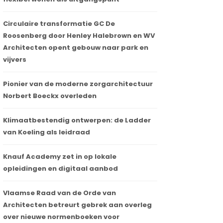
Circulaire transformatie GC De
Roosenberg door Henley Halebrown en WV
Architecten opent gebouw naar park en
vijvers
Pionier van de moderne zorgarchitectuur
Norbert Boeckx overleden
Klimaatbestendig ontwerpen: de Ladder
van Koeling als leidraad
Knauf Academy zet in op lokale
opleidingen en digitaal aanbod
Vlaamse Raad van de Orde van
Architecten betreurt gebrek aan overleg
over nieuwe normenboeken voor