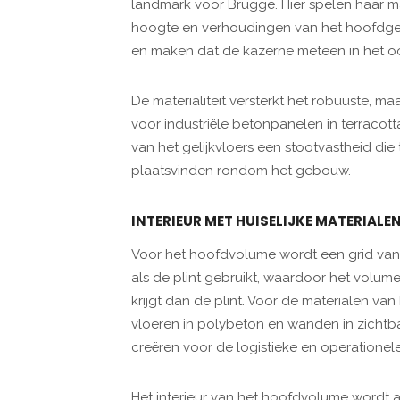
landmark voor Brugge. Hier spelen haar mat
hoogte en verhoudingen van het hoofdge
en maken dat de kazerne meteen in het oog
De materialiteit versterkt het robuuste, m
voor industriële betonpanelen in terraco
van het gelijkvloers een stootvastheid die t
plaatsvinden rondom het gebouw.
INTERIEUR MET HUISELIJKE MATERIALE
Voor het hoofdvolume wordt een grid van 
als de plint gebruikt, waardoor het volume
krijgt dan de plint. Voor de materialen van
vloeren in polybeton en wanden in zichtb
creëren voor de logistieke en operationele 
Het interieur van het hoofdvolume wordt a