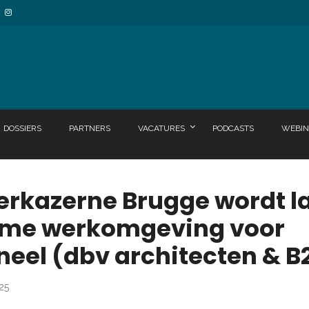
DOSSIERS
PARTNERS
VACATURES
PODCASTS
WEBIN
rkazerne Brugge wordt l
ame werkomgeving voor
eel (dbv architecten & B
025