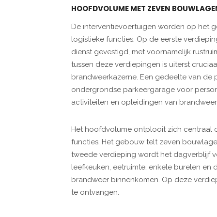
HOOFDVOLUME MET ZEVEN BOUWLAGE
De interventievoertuigen worden op het ge
logistieke functies. Op de eerste verdiepi
dienst gevestigd, met voornamelijk rustruimt
tussen deze verdiepingen is uiterst cruci
brandweerkazerne. Een gedeelte van de p
ondergrondse parkeergarage voor persone
activiteiten en opleidingen van brandwee
Het hoofdvolume ontplooit zich centraal o
functies. Het gebouw telt zeven bouwla
tweede verdieping wordt het dagverblijf v
leefkeuken, eetruimte, enkele burelen en
brandweer binnenkomen. Op deze verdiep
te ontvangen.