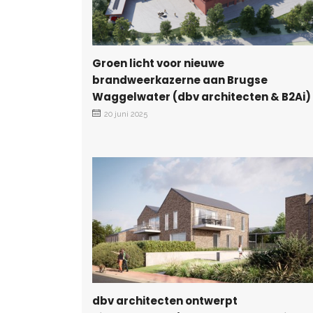
Groen licht voor nieuwe
brandweerkazerne aan Brugse
Waggelwater (dbv architecten & B2Ai)
20 juni 2025
dbv architecten ontwerpt