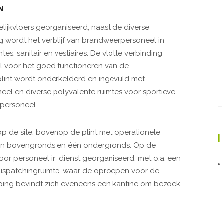
N
lijkvloers georganiseerd, naast de diverse
ng wordt het verblijf van brandweerpersoneel in
es, sanitair en vestiaires. De vlotte verbinding
aal voor het goed functioneren van de
lint wordt onderkelderd en ingevuld met
el en diverse polyvalente ruimtes voor sportieve
rpersoneel.
p de site, bovenop de plint met operationele
gen bovengronds en één ondergronds. Op de
oor personeel in dienst georganiseerd, met o.a. een
 dispatchingruimte, waar de oproepen voor de
ing bevindt zich eveneens een kantine om bezoek