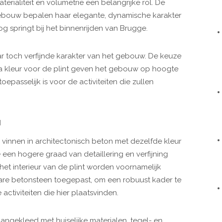
erialiteit en volumetrie een belangrijke rol. De
bouw bepalen haar elegante, dynamische karakter
 springt bij het binnenrijden van Brugge.
aar toch verfijnde karakter van het gebouw. De keuze
tta kleur voor de plint geven het gebouw op hoogte
oepasselijk is voor de activiteiten die zullen
N
vinnen in architectonisch beton met dezelfde kleur
 een hogere graad van detaillering en verfijning
 het interieur van de plint worden voornamelijk
are betonsteen toegepast, om een robuust kader te
activiteiten die hier plaatsvinden.
angekleed met huiselijke materialen, tegel- en