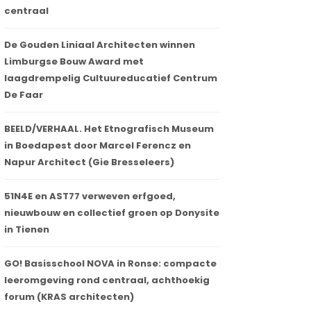
centraal
De Gouden Liniaal Architecten winnen
Limburgse Bouw Award met
laagdrempelig Cultuureducatief Centrum
De Faar
BEELD/VERHAAL. Het Etnografisch Museum
in Boedapest door Marcel Ferencz en
Napur Architect (Gie Bresseleers)
51N4E en AST77 verweven erfgoed,
nieuwbouw en collectief groen op Donysite
in Tienen
GO! Basisschool NOVA in Ronse: compacte
leeromgeving rond centraal, achthoekig
forum (KRAS architecten)