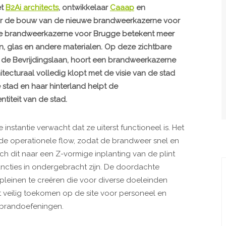
et
B2Ai architects
, ontwikkelaar
Caaap
en
r de bouw van de nieuwe brandweerkazerne voor
we brandweerkazerne voor Brugge betekent meer
, glas en andere materialen. Op deze zichtbare
ia de Bevrijdingslaan, hoort een brandweerkazerne
itecturaal volledig klopt met de visie van de stad
 stad en haar hinterland helpt de
iteit van de stad.
nstantie verwacht dat ze uiterst functioneel is. Het
de operationele flow, zodat de brandweer snel en
zich dit naar een Z-vormige inplanting van de plint
uncties in ondergebracht zijn. De doordachte
pleinen te creëren die voor diverse doeleinden
 veilig toekomen op de site voor personeel en
 brandoefeningen.