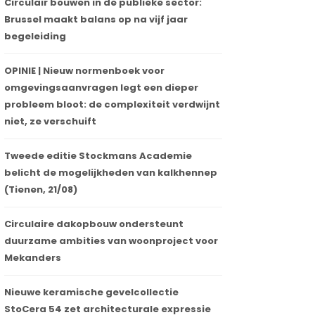
Circulair bouwen in de publieke sector:
Brussel maakt balans op na vijf jaar
begeleiding
OPINIE | Nieuw normenboek voor
omgevingsaanvragen legt een dieper
probleem bloot: de complexiteit verdwijnt
niet, ze verschuift
Tweede editie Stockmans Academie
belicht de mogelijkheden van kalkhennep
(Tienen, 21/08)
Circulaire dakopbouw ondersteunt
duurzame ambities van woonproject voor
Mekanders
Nieuwe keramische gevelcollectie
StoCera 54 zet architecturale expressie