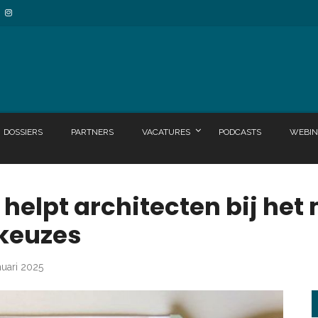
DOSSIERS
PARTNERS
VACATURES
PODCASTS
WEBIN
helpt architecten bij he
keuzes
nuari 2025