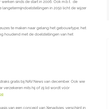
 werken sinds de start in 2006. Ook m.b.t. de
 langetermijndoelstellingen in 2050 licht de wijzer
 keuzes te maken naar gelang het gebouwtype, het
ing houdend met de doelstellingen van het
traks gratis bij NAV News van december. Ook wie
 verzekeren mits hij of zij lid wordt vóór
be
asis van een concept van Xenadvies, verschijnt in