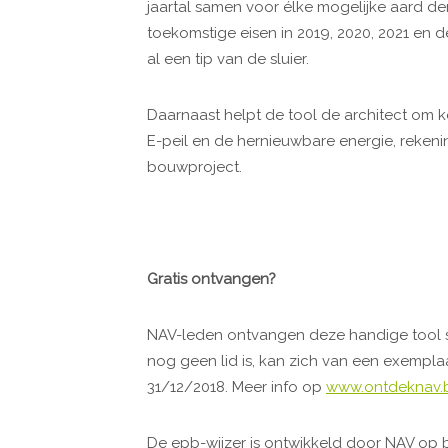
jaartal samen voor élke mogelijke aard der
toekomstige eisen in 2019, 2020, 2021 en de
al een tip van de sluier.
Daarnaast helpt de tool de architect om
E-peil en de hernieuwbare energie, reken
bouwproject.
Gratis ontvangen?
NAV-leden ontvangen deze handige tool s
nog geen lid is, kan zich van een exemplaar
31/12/2018. Meer info op
www.ontdeknav.
De epb-wijzer is ontwikkeld door NAV op b