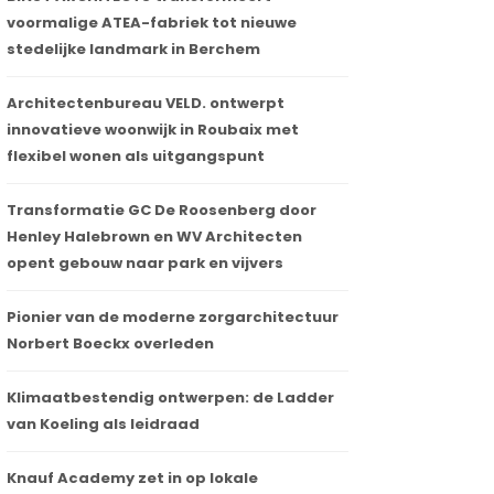
voormalige ATEA-fabriek tot nieuwe
stedelijke landmark in Berchem
Architectenbureau VELD. ontwerpt
innovatieve woonwijk in Roubaix met
flexibel wonen als uitgangspunt
Transformatie GC De Roosenberg door
Henley Halebrown en WV Architecten
opent gebouw naar park en vijvers
Pionier van de moderne zorgarchitectuur
Norbert Boeckx overleden
Klimaatbestendig ontwerpen: de Ladder
van Koeling als leidraad
Knauf Academy zet in op lokale