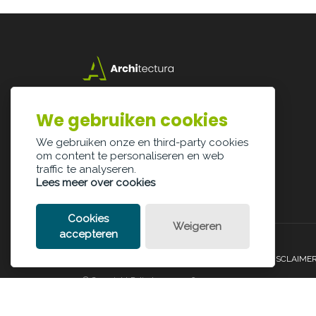
Lazarijstraat 168
3500 Hasselt
We gebruiken cookies
info@architectura.be
We gebruiken onze en third-party cookies
om content te personaliseren en web
traffic te analyseren.
Lees meer over cookies
Cookies
Weigeren
accepteren
PRIVACY POLICY
COOKIE POLICY
LEGAL DISCLAIME
© Copyright Palindroom 2026