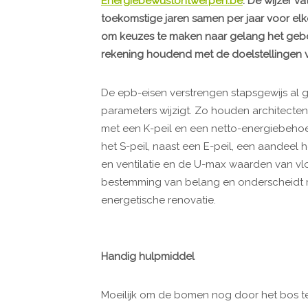
Energiebewustontwerpen.be
. De wijzer v
toekomstige jaren samen per jaar voor elk
om keuzes te maken naar gelang het gebo
rekening houdend met de doelstellingen 
De epb-eisen verstrengen stapsgewijs al g
parameters wijzigt. Zo houden architecten
met een K-peil en een netto-energiebehoe
het S-peil, naast een E-peil, een aandeel 
en ventilatie en de U-max waarden van vloe
bestemming van belang en onderscheidt 
energetische renovatie.
Handig hulpmiddel
Moeilijk om de bomen nog door het bos te 