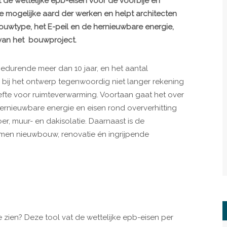
at de wettelijke epb-eisen voor de voorbije en
e mogelijke aard der werken en helpt architecten
uwtype, het E-peil en de hernieuwbare energie,
van het bouwproject.
edurende meer dan 10 jaar, en het aantal
 bij het ontwerp tegenwoordig niet langer rekening
fte voor ruimteverwarming. Voortaan gaat het over
hernieuwbare energie en eisen rond oververhitting
r, muur- en dakisolatie. Daarnaast is de
men nieuwbouw, renovatie én ingrijpende
zien? Deze tool vat de wettelijke epb-eisen per