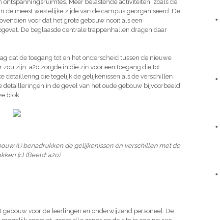
n ontspanningsruimtes. Meer belastende activiteiten, zoals de
n de meest westelijke zijde van de campus georganiseerd. De
bovendien voor dat het grote gebouw nooit als een
gevat. De beglaasde centrale trappenhallen dragen daar
ag dat de toegang tot en het onderscheid tussen de nieuwe
ou zijn. a2o zorgde in die zin voor een toegang die tot
 detaillering die tegelijk de gelijkenissen als de verschillen
 detailleringen in de gevel van het oude gebouw bijvoorbeeld
e blok.
ouw (l.) benadrukken de gelijkenissen én verschillen met de
ken (r.). (Beeld: a2o)
et gebouw voor de leerlingen en onderwijzend personeel. De