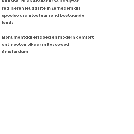
RAAMWERK en Atelier Arne Deruyter
realiseren jeugdsite in Eernegem als
speelse architectuur rond bestaande
loods
Monumentaal erfgoed en modern comfort
ontmoeten elkaar in Rosewood
Amsterdam