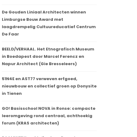
De Gouden Liniaal Architecten winnen
Limburgse Bouw Award met
laagdrempelig Cultuureducatief Centrum
De Faar
BEELD/VERHAAL. Het Etnografisch Museum
in Boedapest door Marcel Ferencz en
Napur Architect (Gie Bresseleers)
51N4E en AST77 verweven erfgoed,
nieuwbouw en collectief groen op Donysite
in Tienen
GO! Basisschool NOVA in Ronse: compacte
leeromgeving rond centraal, achthoekig
forum (KRAS architecten)