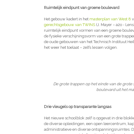
Ruimtelijk eindpunt van groene boulevard
Het gebouw kadert in het
masterplan van West 8
v
gerechtsgebouw van TWINS
(J. Mayer – a2o - Len
ruimtelijk eindpunt vormen van een groene boulevar
de fysieke verschijningsvorm van een grote trapp
de oude gebouwen van het Technisch Instituut Heil
het weer het toelaat – zelfs lessen volgen.
De grote trappen op het einde van de grote
boulevard uit het ma
Drie vleugels op transparante langsas
Het nieuwe schoolblok zelf is opgevat in drie blok
de diverse opleidingen, een open leercentrum, kaps
administratieve en diverse ontspanningsruimtes. De 