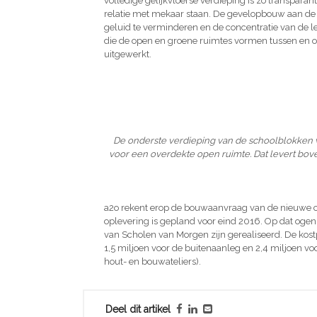
volledige gelijkvloerse verdieping is zo transparan
relatie met mekaar staan. De gevelopbouw aan de 
geluid te verminderen en de concentratie van de l
die de open en groene ruimtes vormen tussen en o
uitgewerkt.
De onderste verdieping van de schoolblokken 
voor een overdekte open ruimte. Dat levert bove
a2o rekent erop de bouwaanvraag van de nieuwe ca
oplevering is gepland voor eind 2016. Op dat ogenbl
van Scholen van Morgen zijn gerealiseerd. De kos
1,5 miljoen voor de buitenaanleg en 2,4 miljoen voo
hout- en bouwateliers).
Deel dit artikel