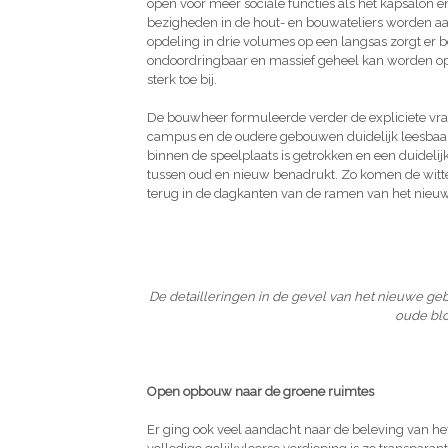
open voor meer sociale functies als het kapsalon e
bezigheden in de hout- en bouwateliers worden aa
opdeling in drie volumes op een langsas zorgt er 
ondoordringbaar en massief geheel kan worden op
sterk toe bij.
De bouwheer formuleerde verder de expliciete vra
campus en de oudere gebouwen duidelijk leesbaar z
binnen de speelplaats is getrokken en een duidelijke
tussen oud en nieuw benadrukt. Zo komen de witte
terug in de dagkanten van de ramen van het nieuw
De detailleringen in de gevel van het nieuwe geb
oude blok
Open opbouw naar de groene ruimtes
Er ging ook veel aandacht naar de beleving van h