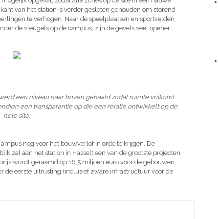
t mogelijk opgevat, zodat alle zones op de site in een nauwe
kant van het station is verder gesloten gehouden om storend
eerlingen te verhogen. Naar de speelplaatsen en sportvelden,
nder de vleugels op de campus, zijn de gevels veel opener
werd een niveau naar boven gehaald zodat ruimte vrijkomt
ndien een transparantie op die een relatie ontwikkelt op de
hele site.
mpus nog voor het bouwverlof in orde te krijgen. De
ik zal aan het station in Hasselt een van de grootste projecten
tprijs wordt geraamd op 16,5 miljoen euro voor de gebouwen,
r de eerste uitrusting (inclusief zware infrastructuur voor de