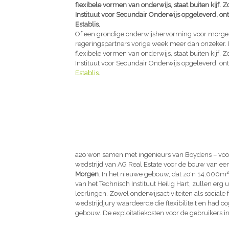
flexibele vormen van onderwijs, staat buiten kijf. 
Instituut voor Secundair Onderwijs opgeleverd, o
Establis.
Of een grondige onderwijshervorming voor morgen 
regeringspartners vorige week meer dan onzeker. 
flexibele vormen van onderwijs, staat buiten kijf. 
Instituut voor Secundair Onderwijs opgeleverd, o
Establis
.
a2o won samen met ingenieurs van Boydens – voor t
wedstrijd van AG Real Estate voor de bouw van ee
Morgen
. In het nieuwe gebouw, dat zo'n 14.000m²
van het Technisch Instituut Heilig Hart, zullen er
leerlingen. Zowel onderwijsactiviteiten als sociale
wedstrijdjury waardeerde die flexibiliteit en had 
gebouw. De exploitatiekosten voor de gebruikers i