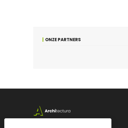
ONZE PARTNERS
Lazarijstraat 168
3500 Hasselt