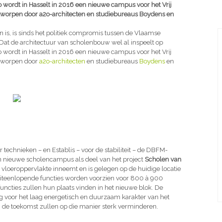
Zo wordt in Hasselt in 2016 een nieuwe campus voor het Vrij
ntworpen door a2o-architecten en studiebureaus Boydens en
is, is sinds het politiek compromis tussen de Vlaamse
Dat de architectuur van scholenbouw wel al inspeelt op
Zo wordt in Hasselt in 2016 een nieuwe campus voor het Vrij
ntworpen door
a2o-architecten
en studiebureaus
Boydens
en
echnieken – en Establis – voor de stabiliteit – de DBFM-
n nieuwe scholencampus als deel van het project
Scholen van
 vloeroppervlakte inneemt en is gelegen op de huidige locatie
g uiteenlopende functies worden voorzien voor 800 à 900
 functies zullen hun plaats vinden in het nieuwe blok. De
oog voor het laag energetisch en duurzaam karakter van het
n de toekomst zullen op die manier sterk verminderen.