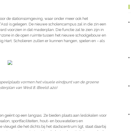
oor de stationsomgeving, waar onder meer ook het
s°Ass) is gelegen. De nieuwe scholencampus zal in die zin een
d voorzien in dat masterplan. Die functie zal te zien zijn in
enzone in de open ruimte tussen het nieuwe schoolgebouw en
ig Hart. Scholieren zullen er kunnen hangen, spelen en – als
 speelplaats vormen het visuele eindpunt van de groene
sterplan van West 8. (Beeld: a2o)
ken geënt op een langsas. Ze bieden plaats aan leslokalen voor
alon, sportfaciliteiten, hout- en bouwateliers en
vleugel die het dichts bij het stadscentrum ligt, staat daarbij