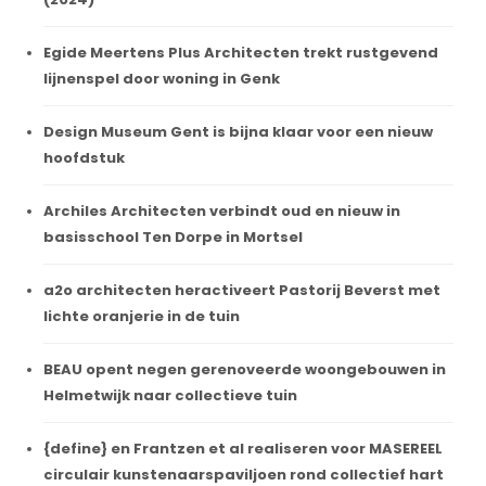
Egide Meertens Plus Architecten trekt rustgevend
lijnenspel door woning in Genk
Design Museum Gent is bijna klaar voor een nieuw
hoofdstuk
Archiles Architecten verbindt oud en nieuw in
basisschool Ten Dorpe in Mortsel
a2o architecten heractiveert Pastorij Beverst met
lichte oranjerie in de tuin
BEAU opent negen gerenoveerde woongebouwen in
Helmetwijk naar collectieve tuin
{define} en Frantzen et al realiseren voor MASEREEL
circulair kunstenaarspaviljoen rond collectief hart