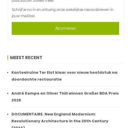
podcasts en zoveel meer.
Schrijf je nu in en ontvang onze wekelijkse nieuwsbrieven in
jouw mailbox.
Abonneren
MEEST RECENT
Kasteelruïne Ter Elst klaar voor nieuw hoofdstuk na
doordachte restauratie
André Kempe en Oliver Thill winnen Großer BDA Preis
2026
DOCUMENTAIRE. New England Modernism:
Revolutionary Architecture in the 20th Century
(2024)