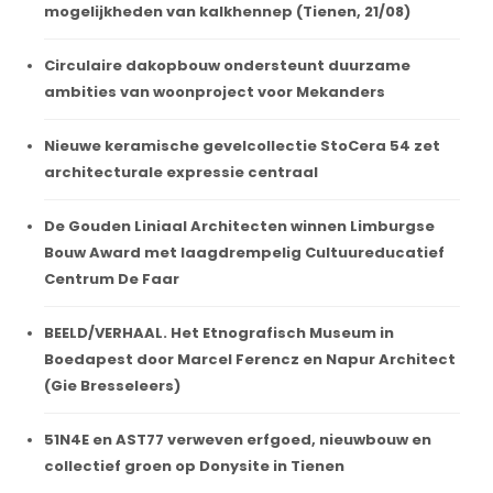
mogelijkheden van kalkhennep (Tienen, 21/08)
Circulaire dakopbouw ondersteunt duurzame
ambities van woonproject voor Mekanders
Nieuwe keramische gevelcollectie StoCera 54 zet
architecturale expressie centraal
De Gouden Liniaal Architecten winnen Limburgse
Bouw Award met laagdrempelig Cultuureducatief
Centrum De Faar
BEELD/VERHAAL. Het Etnografisch Museum in
Boedapest door Marcel Ferencz en Napur Architect
(Gie Bresseleers)
51N4E en AST77 verweven erfgoed, nieuwbouw en
collectief groen op Donysite in Tienen