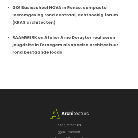
GO! Basisschool NOVA in Ronse: compacte
leeromgeving rond centraal, achthoekig forum
(KRAS architecten)
RAAMWERK en Atelier Arne Deruyter realiseren
jeugdsite in Eernegem als speelse architectuur
rond bestaande loods
Lazarijstraat 168
3500 Hasselt