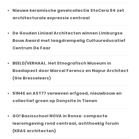
Nieuwe keramische gevelcollectie StoCera 54 zet
architecturale expressie centraal
De Gouden Liniaal Architecten winnen Limburgse
Bouw Award met laagdrempelig Cultuureducatief
Centrum De Faar
BEELD/VERHAAL. Het Etnografisch Museum in
Boedapest door Marcel Ferencz en Napur Architect
(Gie Bresseleers)
51N4E en AST77 verweven erfgoed, nieuwbouw en
collectief groen op Donysite in Tienen
GO! Basisschool NOVA in Ronse: compacte
leeromgeving rond centraal, achthoekig forum
(KRAS architecten)