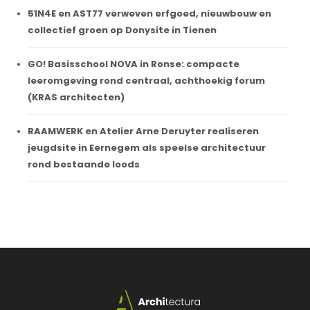
51N4E en AST77 verweven erfgoed, nieuwbouw en
collectief groen op Donysite in Tienen
GO! Basisschool NOVA in Ronse: compacte
leeromgeving rond centraal, achthoekig forum
(KRAS architecten)
RAAMWERK en Atelier Arne Deruyter realiseren
jeugdsite in Eernegem als speelse architectuur
rond bestaande loods