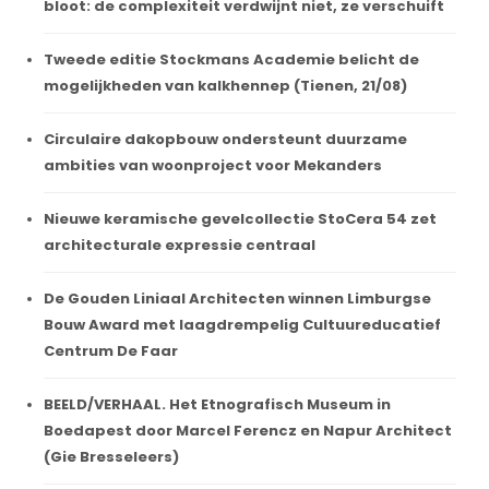
bloot: de complexiteit verdwijnt niet, ze verschuift
Tweede editie Stockmans Academie belicht de
mogelijkheden van kalkhennep (Tienen, 21/08)
Circulaire dakopbouw ondersteunt duurzame
ambities van woonproject voor Mekanders
Nieuwe keramische gevelcollectie StoCera 54 zet
architecturale expressie centraal
De Gouden Liniaal Architecten winnen Limburgse
Bouw Award met laagdrempelig Cultuureducatief
Centrum De Faar
BEELD/VERHAAL. Het Etnografisch Museum in
Boedapest door Marcel Ferencz en Napur Architect
(Gie Bresseleers)