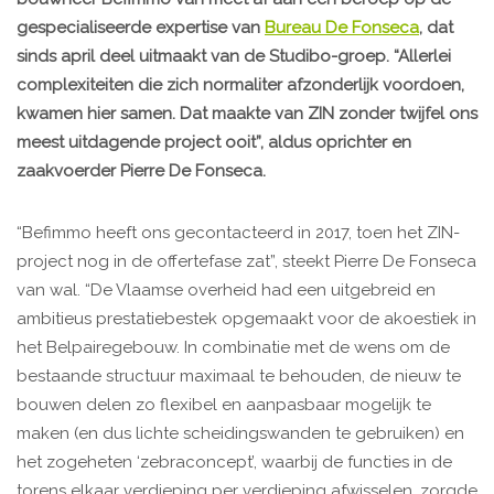
gespecialiseerde expertise van
Bureau De Fonseca
, dat
sinds april deel uitmaakt van de Studibo-groep. “Allerlei
complexiteiten die zich normaliter afzonderlijk voordoen,
kwamen hier samen. Dat maakte van ZIN zonder twijfel ons
meest uitdagende project ooit”, aldus oprichter en
zaakvoerder Pierre De Fonseca.
“Befimmo heeft ons gecontacteerd in 2017, toen het ZIN-
project nog in de offertefase zat”, steekt Pierre De Fonseca
van wal. “De Vlaamse overheid had een uitgebreid en
ambitieus prestatiebestek opgemaakt voor de akoestiek in
het Belpairegebouw. In combinatie met de wens om de
bestaande structuur maximaal te behouden, de nieuw te
bouwen delen zo flexibel en aanpasbaar mogelijk te
maken (en dus lichte scheidingswanden te gebruiken) en
het zogeheten ‘zebraconcept’, waarbij de functies in de
torens elkaar verdieping per verdieping afwisselen, zorgde