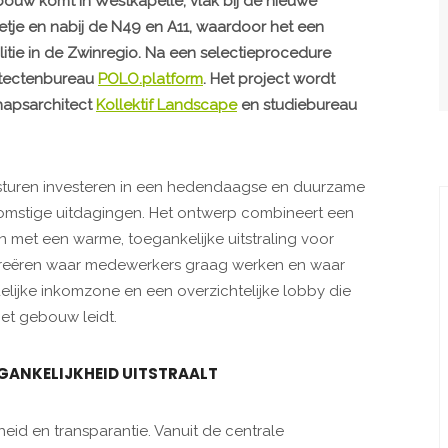
ouw komt in Westkapelle, vlak bij de nieuwe
etje en nabij de N49 en A11, waardoor het een
litie in de Zwinregio. Na een selectieprocedure
itectenbureau
POLO.platform
. Het project wordt
hapsarchitect
Kollektif Landscape
en studiebureau
besturen investeren in een hedendaagse en duurzame
oekomstige uitdagingen. Het ontwerp combineert een
en met een warme, toegankelijke uitstraling voor
creëren waar medewerkers graag werken en waar
lijke inkomzone en een overzichtelijke lobby die
et gebouw leidt.
EGANKELIJKHEID UITSTRAALT
eid en transparantie. Vanuit de centrale