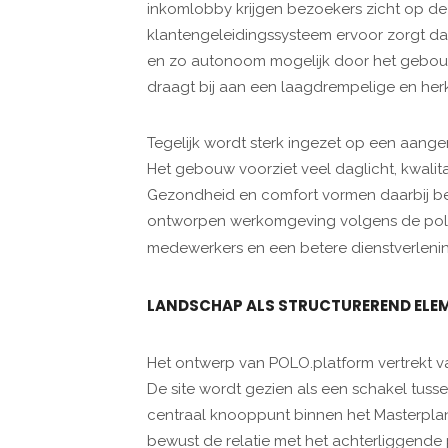
inkomlobby krijgen bezoekers zicht op de 
klantengeleidingssysteem ervoor zorgt d
en zo autonoom mogelijk door het gebouw
draagt bij aan een laagdrempelige en he
Tegelijk wordt sterk ingezet op een aan
Het gebouw voorziet veel daglicht, kwalit
Gezondheid en comfort vormen daarbij b
ontworpen werkomgeving volgens de polit
medewerkers en een betere dienstverlenin
LANDSCHAP ALS STRUCTUREREND ELE
Het ontwerp van POLO.platform vertrekt van
De site wordt gezien als een schakel tuss
centraal knooppunt binnen het Masterplan
bewust de relatie met het achterliggende