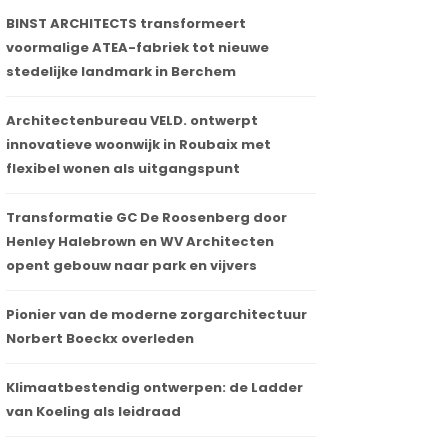
BINST ARCHITECTS transformeert
voormalige ATEA-fabriek tot nieuwe
stedelijke landmark in Berchem
Architectenbureau VELD. ontwerpt
innovatieve woonwijk in Roubaix met
flexibel wonen als uitgangspunt
Transformatie GC De Roosenberg door
Henley Halebrown en WV Architecten
opent gebouw naar park en vijvers
Pionier van de moderne zorgarchitectuur
Norbert Boeckx overleden
Klimaatbestendig ontwerpen: de Ladder
van Koeling als leidraad