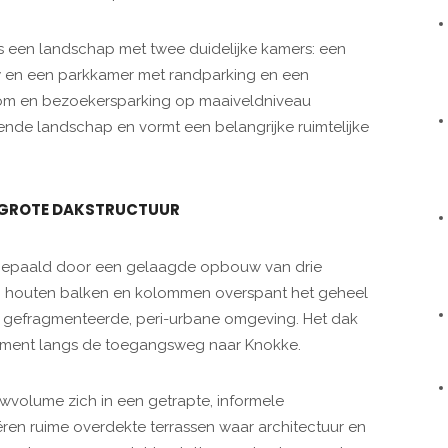
ls een landschap met twee duidelijke kamers: een
w en een parkkamer met randparking en een
kom en bezoekersparking op maaiveldniveau
ende landschap en vormt een belangrijke ruimtelijke
 GROTE DAKSTRUCTUUR
t bepaald door een gelaagde opbouw van drie
n houten balken en kolommen overspant het geheel
de gefragmenteerde, peri-urbane omgeving. Het dak
lement langs de toegangsweg naar Knokke.
volume zich in een getrapte, informele
ren ruime overdekte terrassen waar architectuur en