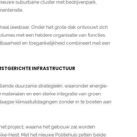
nieuwe suburbane cluster met bedrijvenpark,
mentensite.
schaal leesbaar. Onder het grote dak ontvouwt zich
olumes met een heldere organisatie van functies.
chtbaarheid en toegankelijkheid combineert met een
OMSTGERICHTE INFRASTRUCTUUR
hillende duurzame strategieën, waaronder energie-
 materialen en een sterke integratie van groen.
aagse klimaatuitdagingen zonder in te boeten aan
 het project, waarna het gebouw zal worden
-Heist. Met het nieuwe Politiehuis zetten beide