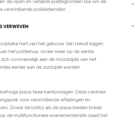
aten de open en vertakte plattegronden toe om de
e verschillende politiediensten.
IG VERWEVEN
blieke hart van het gebouw. Van hieruit krijgen
an het politiehuis, onder meer op de eerste
 zich voornamelijk aan de noordzijde van het
mtes eerder aan de zuidzijde worden
bbelhoge plaza twee kantoorlagen. Deze centrale
tingsplek voor verschillende afdelingen en
ers. Zowel de lobby als de plaza bieden brede
op de multifunctionele evenementensite naast het