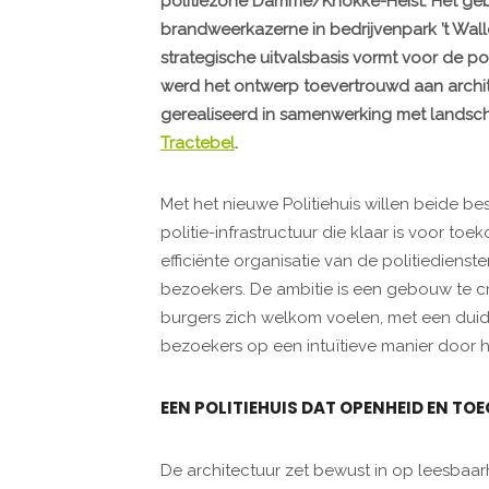
politiezone Damme/Knokke-Heist. Het geb
brandweerkazerne in bedrijvenpark ’t Wall
strategische uitvalsbasis vormt voor de po
werd het ontwerp toevertrouwd aan arch
gerealiseerd in samenwerking met landsc
Tractebel
.
Met het nieuwe Politiehuis willen beide 
politie-infrastructuur die klaar is voor t
efficiënte organisatie van de politiedienst
bezoekers. De ambitie is een gebouw te 
burgers zich welkom voelen, met een duide
bezoekers op een intuïtieve manier door h
EEN POLITIEHUIS DAT OPENHEID EN TO
De architectuur zet bewust in op leesbaarh