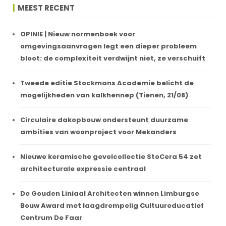
MEEST RECENT
OPINIE | Nieuw normenboek voor
omgevingsaanvragen legt een dieper probleem
bloot: de complexiteit verdwijnt niet, ze verschuift
Tweede editie Stockmans Academie belicht de
mogelijkheden van kalkhennep (Tienen, 21/08)
Circulaire dakopbouw ondersteunt duurzame
ambities van woonproject voor Mekanders
Nieuwe keramische gevelcollectie StoCera 54 zet
architecturale expressie centraal
De Gouden Liniaal Architecten winnen Limburgse
Bouw Award met laagdrempelig Cultuureducatief
Centrum De Faar