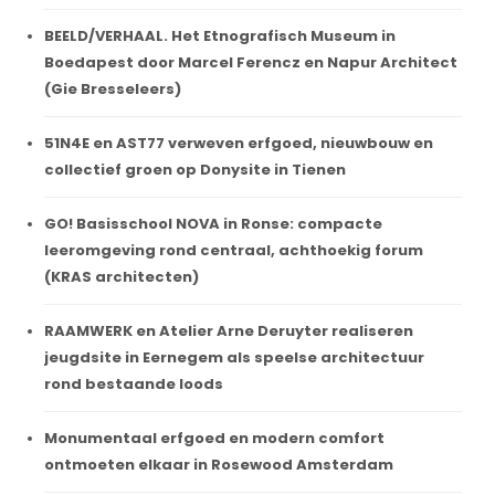
BEELD/VERHAAL. Het Etnografisch Museum in
Boedapest door Marcel Ferencz en Napur Architect
(Gie Bresseleers)
51N4E en AST77 verweven erfgoed, nieuwbouw en
collectief groen op Donysite in Tienen
GO! Basisschool NOVA in Ronse: compacte
leeromgeving rond centraal, achthoekig forum
(KRAS architecten)
RAAMWERK en Atelier Arne Deruyter realiseren
jeugdsite in Eernegem als speelse architectuur
rond bestaande loods
Monumentaal erfgoed en modern comfort
ontmoeten elkaar in Rosewood Amsterdam