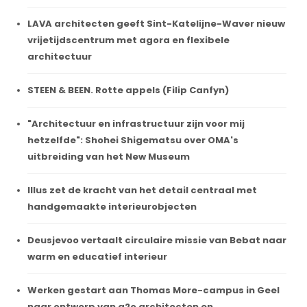
LAVA architecten geeft Sint-Katelijne-Waver nieuw
vrijetijdscentrum met agora en flexibele
architectuur
STEEN & BEEN. Rotte appels (Filip Canfyn)
"Architectuur en infrastructuur zijn voor mij
hetzelfde": Shohei Shigematsu over OMA's
uitbreiding van het New Museum
Illus zet de kracht van het detail centraal met
handgemaakte interieurobjecten
Deusjevoo vertaalt circulaire missie van Bebat naar
warm en educatief interieur
Werken gestart aan Thomas More-campus in Geel
naar ontwerp van a2o architecten en