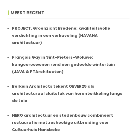
MEEST RECENT
PROJECT. Groenzicht Bredene: kwaliteitsvolle
verdichting in een verkaveling (HAVANA
architectuur)
François Gay in Sint-Pieters-Woluwe:
kangoeroewonen rond een gedeelde wintertuin
(JAVA & PTArchitecten)
Berkein Architects tekent OEVER25 als
architecturaal sluitstuk van herontwikkeling langs
de Leie
NERO architectuur en stedenbouw combineert
restauratie met zeshoekige uitbreiding voor
Cultuurhuis Hansbeke